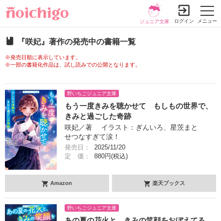
ログイン
メニュー
ジュニア文庫
『咲妃』著作の発売中の書籍一覧
※発売日順に表示しています。
※一部の書籍化作品は、試し読みでの公開となります。
野いちごジュニア文庫
もう一度きみを聴かせて もしもの世界で、
きみと過ごした奇跡
咲妃／著 イラスト：ぎんいろ、星茨まと
せつなすぎて涙！
発売日：
2025/11/20
定 価：
880円(税込)
Amazon
楽天ブックス
野いちごジュニア文庫
あの夏の花火と、きみの笑顔をおぼえてる。