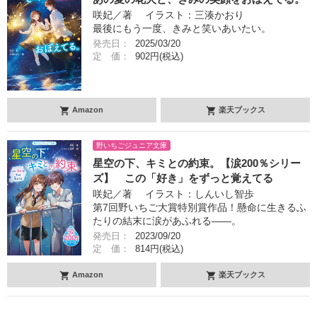
咲妃／著 イラスト：三湊かおり
最後にもう一度、きみと笑いあいたい。
発売日：
2025/03/20
定 価：
902円(税込)
Amazon
楽天ブックス
野いちごジュニア文庫
星空の下、キミとの約束。【涙200％シリー
ズ】 この「好き」をずっと覚えてる
咲妃／著 イラスト：しんいし智歩
第7回野いちご大賞特別賞作品！懸命に生きるふ
たりの結末に涙があふれる――。
発売日：
2023/09/20
定 価：
814円(税込)
Amazon
楽天ブックス