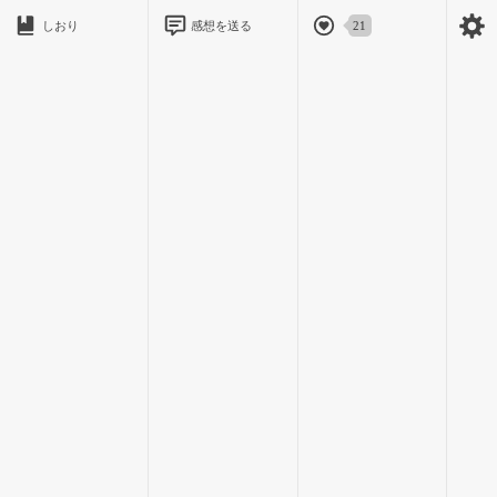
しおり
感想を送る
21
「お疲れさまでした、お先に失礼します」
そう言って他のバイト仲間に声をかけ、スタッフルームの扉を
閉めた。
少しずつ日が長くなってきたな。
夕日が眩しく駐車場を照らしていた。
そこを抜けた先に、黒いバイクが夕日に照らされ、その反射す
る光が私の瞳を射した。