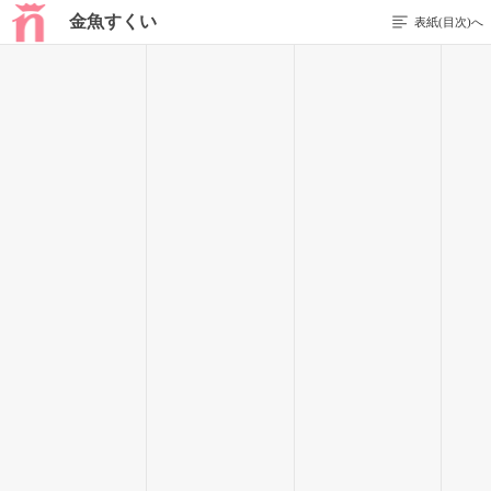
金魚すくい
表紙(目次)へ
前のページを表示する
56 / 262
悶々と考えてたら、気づけば夕方。
それは同時にバイトの終わりと、勉さんと食事に行く事を告げ
ている。