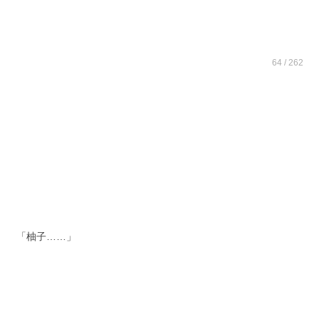
64 / 262
「柚子……」