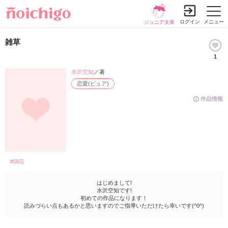
ログイン
メニュー
ジュニア文庫
雑草
1
水沢空知
／著
恋愛(ピュア)
作品情報
#病院
はじめまして!
水沢空知です!
初めての作品になります！
読みづらい点もあるかと思いますのでご指導いただけたら幸いです(^0^)