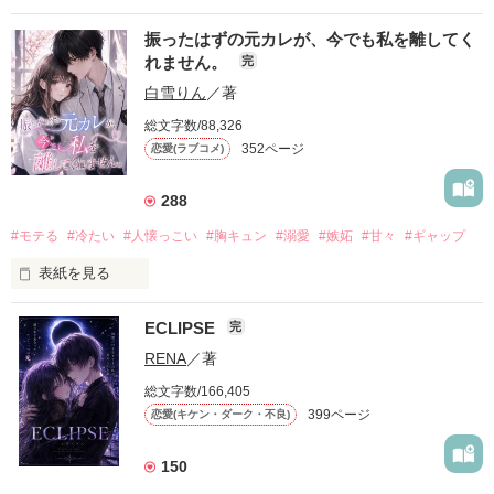
振ったはずの元カレが、今でも私を離してく
れません。
完
白雪りん
／著
総文字数/88,326
352ページ
恋愛(ラブコメ)
288
#モテる
#冷たい
#人懐っこい
#胸キュン
#溺愛
#嫉妬
#甘々
#ギャップ
表紙を見る
ECLIPSE
完
「好きだったから、別れを選んだ。」

RENA
／著
モテる人を好きになるのが怖かった。

総文字数/166,405
だから私は、中学時代に大好きだった彼を自分から振った。

399ページ
恋愛(キケン・ダーク・不良)
もう会うことはないと思っていたのに、

高校生になって再会した彼は、隣の学校で”王子様”と呼ばれる
150
人気者になっていた。
