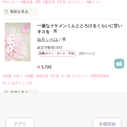
#ヤンキー
#暴走族
#闇
#裏社会
#不良
#イケメン
#胸キュン
表紙を見る
他の女の子には冷たいのに

私にだけ昔と変わらない笑顔を向けてくる。

表紙画像はAIです
一途なイケメンくんととろけるくらいに甘い
キスを
完
「澪ちゃん。」

如月 いちは
／著
作品を読む
それは止まっていた恋が再び動き始める合図──。

総文字数/92,933
207ページ
恋愛(キケン・ダーク・不良)
✨.ﾟ･*..☆.｡.:*✨.☆.｡.:. *:ﾟ✨.ﾟ･*..☆.｡.:*✨

1,722
人見知りだけど優しい無自覚だけどモテる

#恋愛
#甘々
#溺愛
#独占欲
#不良
#一途
#イケメン
#男性恐怖症
冴木澪-SaekiMio

#いいねチャンス01
×

表紙を見る
基本女子に冷たいのに澪にはわんこ男子になる

篠宮光-ShinomiyaHikaru

「瑠莉に一目惚れしたんだよ……悪いかよ」

✨.ﾟ･*..☆.｡.:*✨.☆.｡.:. *:ﾟ✨.ﾟ･*..☆.｡.:*✨

アプリ