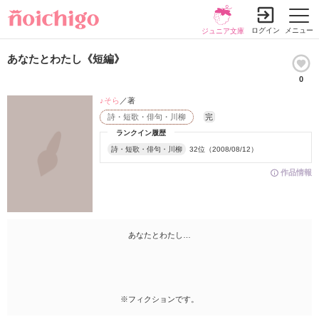
ログイン
メニュー
ジュニア文庫
あなたとわたし《短編》
0
♪そら
／著
詩・短歌・俳句・川柳
完
ランクイン履歴
詩・短歌・俳句・川柳
32位（2008/08/12）
作品情報
あなたとわたし…
※フィクションです。