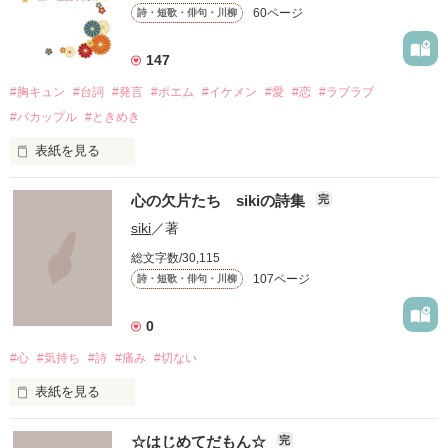
60ページ
詩・短歌・俳句・川柳
147
#胸キュン
#台詞
#発言
#ポエム
#イケメン
#愛
#恋
#ラブラブ
#バカップル
#ときめき
表紙を見る
「僕が先生にキスしたら、

心の欠片たち sikiの詩集
完
ドキッとしてくれますか……？」

siki
／著
総文字数/30,115
〜本文より

107ページ
詩・短歌・俳句・川柳
長年多くの方にご愛読いただいていて嬉しいです。

0
#心
#気持ち
#詩
#痛み
#切ない
2025年もよろしくお願いします♪

表紙を見る
「日々の詩」　

胸キュンな台詞を読んで、

☆はじめてだもん☆
完