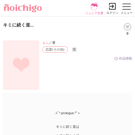
ログイン
メニュー
ジュニア文庫
キミに続く道...
0
ぁム
／著
恋愛(その他)
完
作品情報
.+ﾟ*.prologue.*ﾟ+.
キミに続く道は