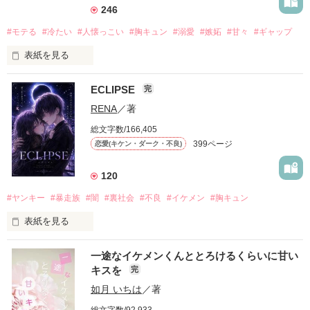
246
#モテる
#冷たい
#人懐っこい
#胸キュン
#溺愛
#嫉妬
#甘々
#ギャップ
表紙を見る
ECLIPSE
完
「好きだったから、別れを選んだ。」

RENA
／著
モテる人を好きになるのが怖かった。

総文字数/166,405
だから私は、中学時代に大好きだった彼を自分から振った。

399ページ
恋愛(キケン・ダーク・不良)
もう会うことはないと思っていたのに、

高校生になって再会した彼は、隣の学校で”王子様”と呼ばれる
120
人気者になっていた。

#ヤンキー
#暴走族
#闇
#裏社会
#不良
#イケメン
#胸キュン
表紙を見る
他の女の子には冷たいのに

私にだけ昔と変わらない笑顔を向けてくる。

表紙画像はAIです
一途なイケメンくんととろけるくらいに甘い
キスを
完
「澪ちゃん。」

如月 いちは
／著
作品を読む
それは止まっていた恋が再び動き始める合図──。
