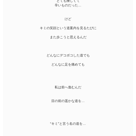
とても険しくて
辛いものだった…
けど
キミの笑顔という道案内を見るたびに
また歩こうと思えるんだ
どんなにデコボコした道でも
どんなに足を痛めても
私は前へ進むんだ
目の前の遥かな道を…
“キミ”と言う名の道を…