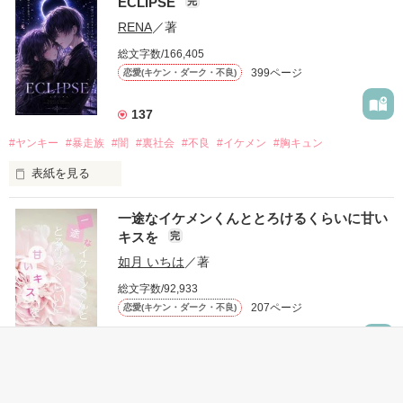
ECLIPSE
完
「好きだったから、別れを選んだ。」

RENA
／著
モテる人を好きになるのが怖かった。

総文字数/166,405
だから私は、中学時代に大好きだった彼を自分から振った。

399ページ
恋愛(キケン・ダーク・不良)
もう会うことはないと思っていたのに、

高校生になって再会した彼は、隣の学校で”王子様”と呼ばれる
137
人気者になっていた。

#ヤンキー
#暴走族
#闇
#裏社会
#不良
#イケメン
#胸キュン
表紙を見る
他の女の子には冷たいのに

私にだけ昔と変わらない笑顔を向けてくる。

表紙画像はAIです
一途なイケメンくんととろけるくらいに甘い
キスを
完
「澪ちゃん。」

如月 いちは
／著
作品を読む
それは止まっていた恋が再び動き始める合図──。

総文字数/92,933
207ページ
恋愛(キケン・ダーク・不良)
✨.ﾟ･*..☆.｡.:*✨.☆.｡.:. *:ﾟ✨.ﾟ･*..☆.｡.:*✨

1,718
人見知りだけど優しい無自覚だけどモテる

#恋愛
#甘々
#溺愛
#独占欲
#不良
#一途
#イケメン
#男性恐怖症
冴木澪-SaekiMio

#いいねチャンス01