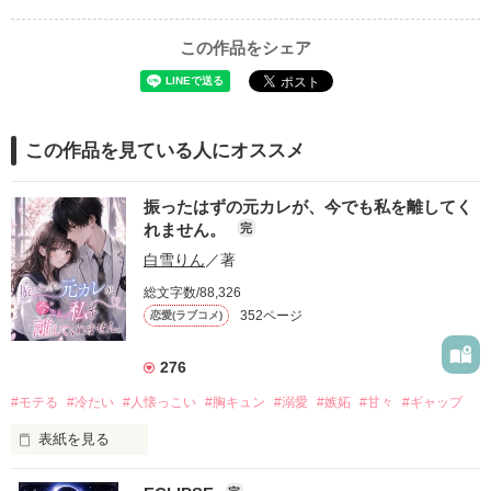
この作品をシェア
この作品を見ている人にオススメ
振ったはずの元カレが、今でも私を離してく
れません。
完
白雪りん
／著
総文字数/88,326
352ページ
恋愛(ラブコメ)
276
#モテる
#冷たい
#人懐っこい
#胸キュン
#溺愛
#嫉妬
#甘々
#ギャップ
表紙を見る