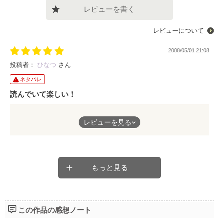
レビューを書く
レビューについて
2008/05/01 21:08
投稿者：
ひなつ
さん
ネタバレ
読んでいて楽しい！
祐太くんが千亜ちゃんを好きということに気付いていくところが
レビューを見る
特によかった！
テンポよく展開していき読者を話の中に引き込む力のある小説だ
と思う。
もっと見る
この作品の感想ノート