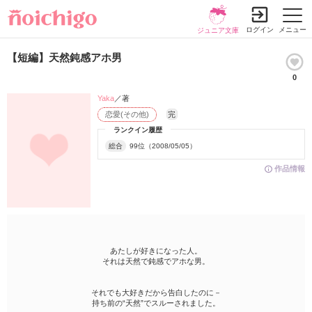
ログイン
メニュー
ジュニア文庫
【短編】天然鈍感アホ男
0
Yaka
／著
恋愛(その他)
完
ランクイン履歴
総合
99位（2008/05/05）
作品情報
あたしが好きになった人。
それは天然で鈍感でアホな男。
それでも大好きだから告白したのに－
持ち前の“天然”でスルーされました。