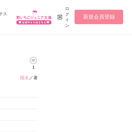
ロ
テス
グ
新規会員登録
イ
ン
1
陽未
／著