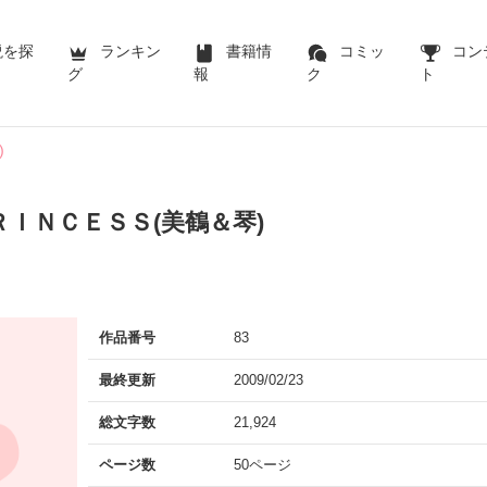
説を探
ランキン
書籍情
コミッ
コン
グ
報
ク
ト
)
ＲＩＮＣＥＳＳ(美鶴＆琴)
作品番号
83
最終更新
2009/02/23
総文字数
21,924
ページ数
50ページ