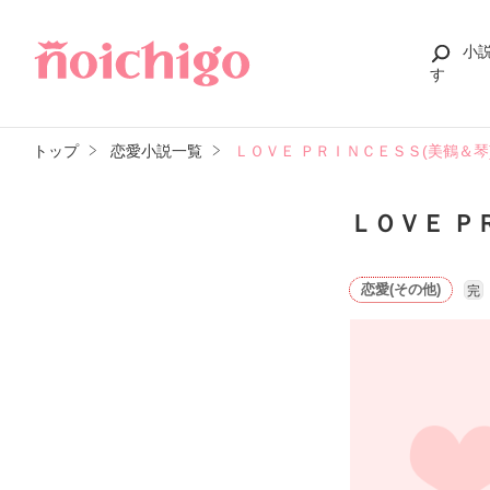
小
す
トップ
恋愛小説一覧
ＬＯＶＥ ＰＲＩＮＣＥＳＳ(美鶴＆琴
ＬＯＶＥ Ｐ
恋愛(その他)
完