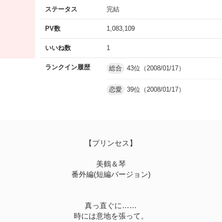
ステータス
完結
PV数
1,083,109
いいね数
1
ランクイン履歴
総合
43位（2008/01/17）
恋愛
39位（2008/01/17）
【プリンセス】
美鶴＆琴
番外編(短編バージョン)
真っ直ぐに……
時には意地を張って。