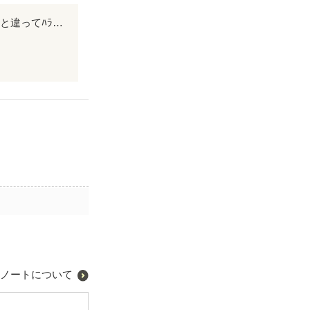
美鶴が両想いになる話があって嬉しくて覗いてみました 私が思い描いていたのと違ってﾊﾗﾊﾗでﾍﾟｰｼﾞをめくることが楽しかったし、何か…を学ぶことができました!!!!
…を学ぶことが
ノートについて