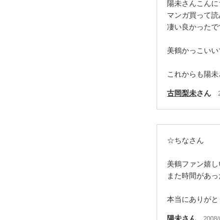
陽未さんこんに
マンガ買って読
凄い良かったで
美鶴かっこいい
これからも陽未
古岡梨未
さん
☆ちなさん
美鶴ファン嬉し
また時間があっ
本当にありがと
陽未
さん
2008/