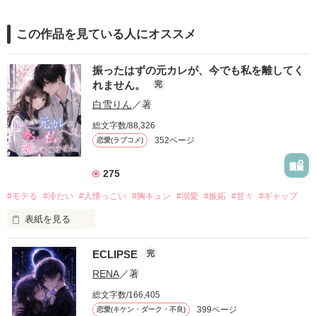
この作品を見ている人にオススメ
振ったはずの元カレが、今でも私を離してく
れません。
完
白雪りん
／著
総文字数/88,326
352ページ
恋愛(ラブコメ)
275
#モテる
#冷たい
#人懐っこい
#胸キュン
#溺愛
#嫉妬
#甘々
#ギャップ
表紙を見る
ECLIPSE
完
「好きだったから、別れを選んだ。」

RENA
／著
モテる人を好きになるのが怖かった。

総文字数/166,405
だから私は、中学時代に大好きだった彼を自分から振った。

399ページ
恋愛(キケン・ダーク・不良)