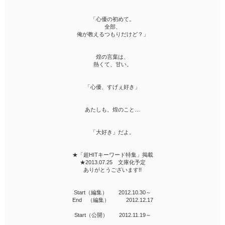
「心優の初めて。
全部、
俺が教えるつもりだけど？」
煌の言葉は、
熱くて、甘い。
「心優、すげぇ好き」
あたしも、煌のこと…
「大好き」だよ。
★「超HITキーワード特集」掲載
★2013.07.25 文庫化予定
ありがとうございます!!
Start（編集） 2012.10.30～
End （編集） 2012.12.17
Start（公開） 2012.11.19～