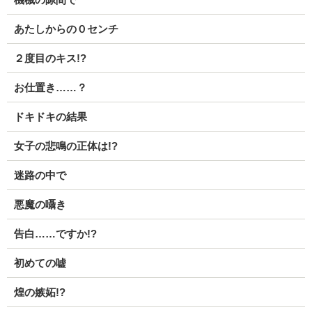
あたしからの０センチ
２度目のキス!?
お仕置き……？
ドキドキの結果
女子の悲鳴の正体は!?
迷路の中で
悪魔の囁き
告白……ですか!?
初めての嘘
煌の嫉妬!?