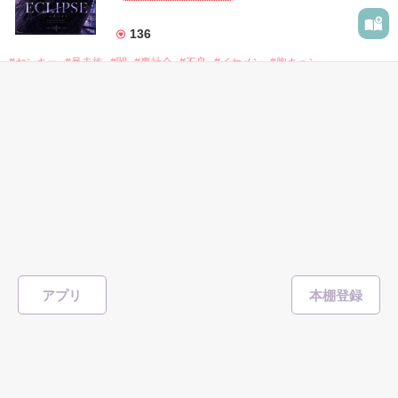
もう会うことはないと思っていたのに、

高校生になって再会した彼は、隣の学校で”王子様”と呼ばれる
136
人気者になっていた。

#ヤンキー
#暴走族
#闇
#裏社会
#不良
#イケメン
#胸キュン
表紙を見る
他の女の子には冷たいのに

私にだけ昔と変わらない笑顔を向けてくる。

表紙画像はAIです
一途なイケメンくんととろけるくらいに甘い
キスを
完
「澪ちゃん。」

如月 いちは
／著
作品を読む
それは止まっていた恋が再び動き始める合図──。

総文字数/92,933
207ページ
恋愛(キケン・ダーク・不良)
✨.ﾟ･*..☆.｡.:*✨.☆.｡.:. *:ﾟ✨.ﾟ･*..☆.｡.:*✨

1,717
人見知りだけど優しい無自覚だけどモテる

アプリ
#恋愛
#甘々
#溺愛
#独占欲
#不良
#一途
#イケメン
#男性恐怖症
冴木澪-SaekiMio

#いいねチャンス01
×

表紙を見る
基本女子に冷たいのに澪にはわんこ男子になる

篠宮光-ShinomiyaHikaru
