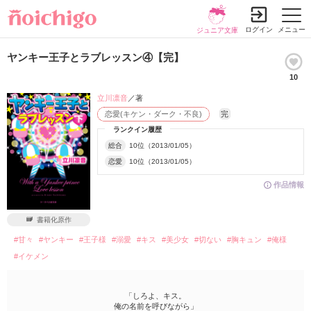
ログイン
メニュー
ジュニア文庫
ヤンキー王子とラブレッスン④【完】
10
立川凛音
／著
恋愛(キケン・ダーク・不良)
完
ランクイン履歴
総合
10位（2013/01/05）
恋愛
10位（2013/01/05）
作品情報
書籍化原作
#甘々
#ヤンキー
#王子様
#溺愛
#キス
#美少女
#切ない
#胸キュン
#俺様
#イケメン
「しろよ、キス。
俺の名前を呼びながら」