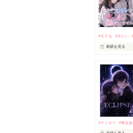
#モテる
#冷たい
表紙を見る
「好きだったか
モテる人を好き
だから私は、中
もう会うことは
高校生になって
他の女の子には
私にだけ昔と変
#ヤンキー
#暴走族