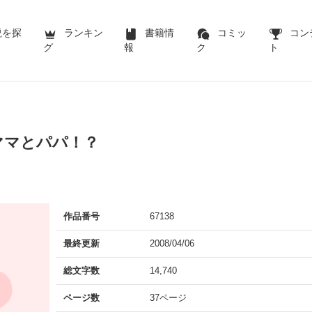
説を探
ランキン
書籍情
コミッ
コン
グ
報
ク
ト
ママとパパ！？
作品番号
67138
最終更新
2008/04/06
総文字数
14,740
ページ数
37ページ