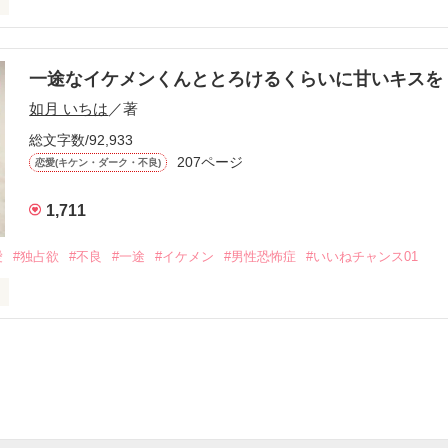
す
いた恋が再び動き始める合図──。

一途なイケメンくんととろけるくらいに甘いキス
作品を読む
.｡.:. *:ﾟ✨.ﾟ･*..☆.｡.:*✨

如月 いちは
／著
総文字数/92,933
優しい無自覚だけどモテる

207ページ


恋愛(キケン・ダーク・不良)
1,711
いのに澪にはわんこ男子になる

愛
#独占欲
#不良
#一途
#イケメン
#男性恐怖症
#いいねチャンス01
Hikaru

.｡.:. *:ﾟ✨.ﾟ･*..☆.｡.:*✨

てライバルも登場！？

れしたんだよ……悪いかよ」

光先輩は渡しませんから。」

ライバルの登場で大きく動き出す──。
