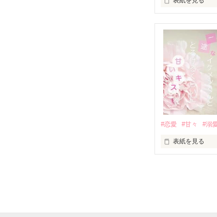
表紙を見る
「澪ちゃん。」

表紙画像はAIで
それは止まって
✨.ﾟ･*..☆.｡.:*✨.☆
人見知りだけど
冴木澪-SaekiMio
×

基本女子に冷た
#恋愛
#甘々
#溺
篠宮光-Shinomiya
表紙を見る
✨.ﾟ･*..☆.｡.:*✨.☆
そして光を巡っ
「瑠莉に一目惚
「貴方なんかに
再会した恋は、