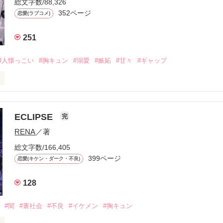
総文字数/88,326
352ページ
恋愛(ラブコメ)
251
#人懐っこい
#胸キュン
#溺愛
#嫉妬
#甘々
#ギャップ
ら、別れを選んだ。」

ECLIPSE
完
になるのが怖かった。

RENA
／著
学時代に大好きだった彼を自分から振った。

総文字数/166,405
ないと思っていたのに、

399ページ
恋愛(キケン・ダーク・不良)
再会した彼は、隣の学校で”王子様”と呼ばれる人気者になっていた。

128
冷たいのに

わらない笑顔を向けてくる。

#闇
#裏社会
#不良
#イケメン
#胸キュン