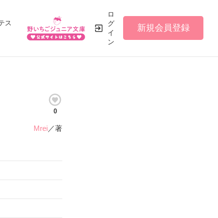
ロ
テス
グ
新規会員登録
イ
ン
0
Mrei
／著