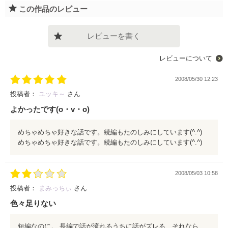
この作品のレビュー
レビューを書く
レビューについて
2008/05/30 12:23
投稿者：
ユッキ～
さん
よかったです(o・v・o)
めちゃめちゃ好きな話です。続編もたのしみにしています(^.^)
めちゃめちゃ好きな話です。続編もたのしみにしています(^.^)
2008/05/03 10:58
投稿者：
まみっちぃ
さん
色々足りない
短編なのに。 長編で話が流れるうちに話がズレる、それなら分かるのですが。 まさか短編で、とは。 タイトル変更するとかは不可能だったんでしょうか？ 評価は★２つ。 まず、書こうとする点がズレ過ぎているような気がするのです。 タイトルと表紙が内容からガンガンずれていく。 なのに短編。 短編て、それ一つで完成してるものだと思うのです。 主題が外れてて、それの修正が利かないまま強引に終わらせたような印象が残ってしまっているような。 文章的にも統一感がなく加点要素が見当たらないままに終わってしまっています。 雰囲気だけでは作品に至らない。 そんな感じ。