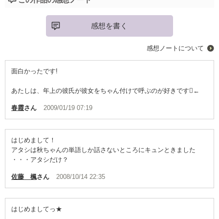
そんな感じ。
感想を書く
感想ノートについて
面白かったです!
あたしは、年上の彼氏が彼女をちゃん付けで呼ぶのが好きです←
春霞
さん
2009/01/19 07:19
はじめまして！
アタシは秋ちゃんの単語しか話さないところにキュンときました
・・・アタシだけ？
佐藤 楓
さん
2008/10/14 22:35
はじめましてっ★