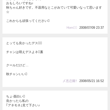
おもしろいですね♪
秋ちゃん好きです。不器用なとこがみていて可愛いなって思います
☆
これからも頑張ってください
Horn
2008/07/09 23:37
とッても良かったデス
チャンは萌えデスよネ藁
クールだけど…
秋チャンいい
〆悪恋爾†
2008/05/21 16:52
ちょ-面白い
良かったら私の
｢アネモネ｣見て下さい♪