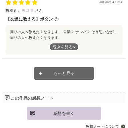
2008/02/04 11:14
投稿者：
矢口 葵
さん
【友達に教える】ボタンで♪
ﾅ ﾝ ﾊﾟ ﾅ ﾝ ﾃ
ｻ ﾚ ﾀ ｺ ﾄ ﾈ ｰ ﾖ
周りの人へ教えたくなります。 営業？ ナンパ？ そう思いながらも、所々に散りばめられる【誉め】のスパイスが効いていて、女子的には少し気持ちよささえ感じてしまいます。 今ふらっとこのレビューを読んだ読み専門の貴方！！是非この作品を開いてみて下さい☆
周りの人へ教えたくなります。
続きを見る
営業？
そんな方々もコレを読めば「今日さぁ、シツコイ男に声掛けられ
ナンパ？
ちゃってさぁ」と軽く言える様になります。
そう思いながらも、所々に散りばめられる【誉め】のスパイスが
是非どうぞ。
効いていて、女子的には少し気持ちよささえ感じてしまいます。
もっと見る
かなり黒い、かなりニヤリな作品ですわ。
今ふらっとこのレビューを読んだ読み専門の貴方！！是非この作
品を開いてみて下さい☆
この作品の感想ノート
感想を書く
感想ノートについて