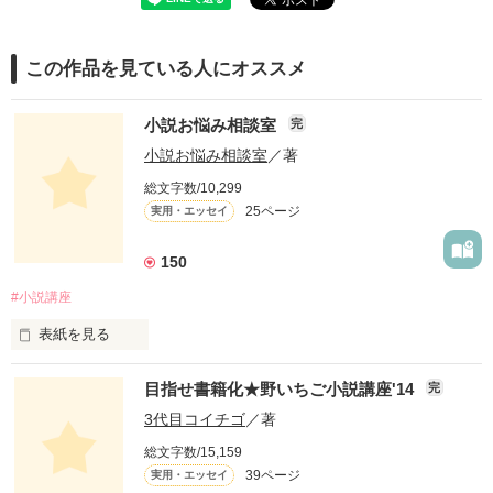
この作品を見ている人にオススメ
小説お悩み相談室
完
小説お悩み相談室
／著
総文字数/10,299
25ページ
実用・エッセイ
150
#小説講座
表紙を見る
こんにちは☆

目指せ書籍化★野いちご小説講座'14
完
野いちご編集部です(*^^*)

3代目コイチゴ
／著
「もっともっと、上手に書けるようになりた～い！」

総文字数/15,159
「書籍化ってどうやったら声がかかるの？」

39ページ
実用・エッセイ