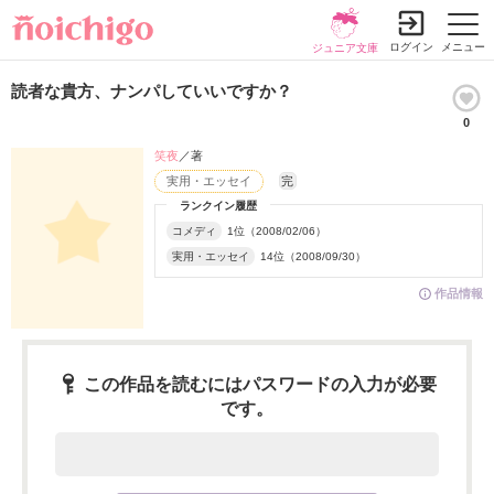
ログイン
メニュー
ジュニア文庫
読者な貴方、ナンパしていいですか？
0
笑夜
／著
実用・エッセイ
完
ランクイン履歴
コメディ
1位（2008/02/06）
実用・エッセイ
14位（2008/09/30）
作品情報
この作品を読むにはパスワードの入力が必要
です。