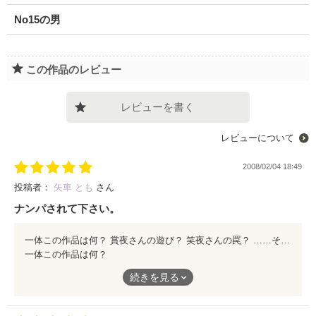
No15の男
この作品のレビュー
レビューを書く
レビューについて
2008/02/04 18:49
投稿者：
矢車 とも
さん
ナンパされて下さい。
一体この作品は何？ 賞夜さんの遊び？ 笑夜さんの罠？ ……そんな感じで。 ﾅ ﾝ ﾊﾟ ﾅ ﾝ ﾃ ｻ ﾚ ﾀ ｺ ﾄ ﾈ ｰ ﾖ そんな方々もコレを読めば「今日さぁ、シツコイ男に声掛けられちゃってさぁ」と軽く言える様になります。 是非どうぞ。 かなり黒い、かなりニヤリな作品ですわ。
一体この作品は何？
賞夜さんの遊び？
続きを見る
笑夜さんの罠？
……そんな感じで。