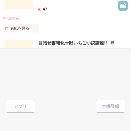
そんなみなさんの声や疑問にお応えして、

『小説お悩み相談室』を開設しました(*^^*)

47
#小説講座
事前に募集していたみなさんの小説のお悩みに答えています☆

表紙を見る
ぜひのぞいてみてね♪
目指せ書籍化☆野いちご小説講座!!
完
作品を読む
「もっともっと、上手に書けるようになりた～い！」

3代目コイチゴ
／著
総文字数/9,775
26ページ
実用・エッセイ
みなさんの声にお応えして、

『野いちご小説講座』が

２０１４年版として帰ってきました！

44
#小説講座
今回もコイチゴが

表紙を見る
編集部さんを直撃しちゃうよ☆

アプリ
コイチゴと一緒に

どうしたら書籍化の夢に近づけるの!?

小説を書くコツを

楽しく学んじゃおう♪

わたしの作品に、足りないところは？
