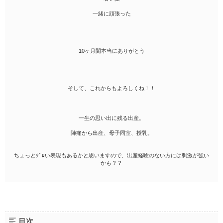
一緒に頑張った
10ヶ月間本当にありがとう
そして、これからもよろしくね！！
一生の思い出に残る出産。
陣痛から出産、母子同室、授乳。
ちょっとｸﾞﾛい表現もあるかと思いますので、出産経験のない方には刺激が強い
かも？？
目次