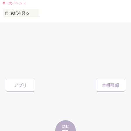
#一大イベント
表紙を見る
      未来への道しるべ？ 目標？

初めての出産までの様子を、ちょっとリアルに綴ってみまし
小説お悩み相談室
完
た。

小説お悩み相談室
／著
総文字数/10,299
その時の思った事や、なった事をそのまんま書いてますので、
25ページ
実用・エッセイ
ちょっと生々しく感じる事があるかもしれません。

作品を読む
150
出産にキレイなイメージを持ってる方は、オススメはしないか
#小説講座
も…？

表紙を見る
アプリ
こんにちは☆

野いちご編集部です(*^^*)

「もっともっと、上手に書けるようになりた～い！」

「書籍化ってどうやったら声がかかるの？」

2011年 11月 8日
読む
そんなみなさんの声や疑問にお応えして、
