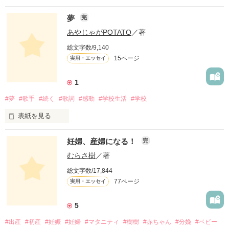
夢
完
あやじゃがPOTATO
／著
総文字数/9,140
15ページ
実用・エッセイ
1
#夢
#歌手
#続く
#歌詞
#感動
#学校生活
#学校
表紙を見る
あなたは「夢」ありますか？

妊婦、産婦になる！
完
あるアンケート調査によると

むらさ樹
／著
総文字数/17,844
「夢」を持っている人が少ない

77ページ
実用・エッセイ
らしいです。

5
「夢」って何のためにあるのかな。

#出産
#初産
#妊娠
#妊婦
#マタニティ
#樹樹
#赤ちゃん
#分娩
#ベビー