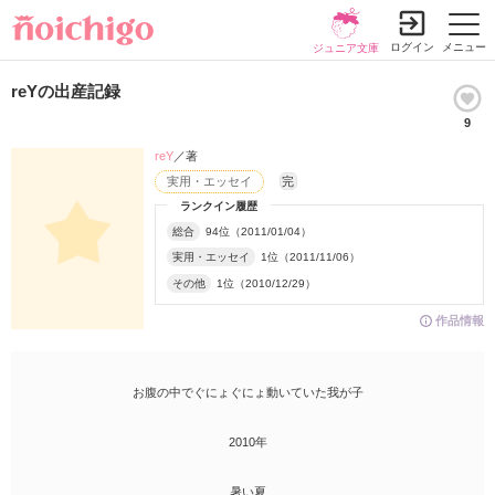
ログイン
メニュー
ジュニア文庫
reYの出産記録
9
reY
／著
実用・エッセイ
完
ランクイン履歴
総合
94位（2011/01/04）
実用・エッセイ
1位（2011/11/06）
その他
1位（2010/12/29）
作品情報
お腹の中でぐにょぐにょ動いていた我が子
2010年
暑い夏