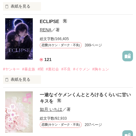
表紙を見る
ECLIPSE
完
「好きだったから、別れを選んだ。」

RENA
／著
モテる人を好きになるのが怖かった。

総文字数/166,405
だから私は、中学時代に大好きだった彼を自分から振った。

399ページ
恋愛(キケン・ダーク・不良)
もう会うことはないと思っていたのに、

高校生になって再会した彼は、隣の学校で”王子様”と呼ばれる
121
人気者になっていた。

#ヤンキー
#暴走族
#闇
#裏社会
#不良
#イケメン
#胸キュン
表紙を見る
他の女の子には冷たいのに

私にだけ昔と変わらない笑顔を向けてくる。

表紙画像はAIです
一途なイケメンくんととろけるくらいに甘い
キスを
完
「澪ちゃん。」

如月 いちは
／著
作品を読む
それは止まっていた恋が再び動き始める合図──。

総文字数/92,933
207ページ
恋愛(キケン・ダーク・不良)
✨.ﾟ･*..☆.｡.:*✨.☆.｡.:. *:ﾟ✨.ﾟ･*..☆.｡.:*✨
