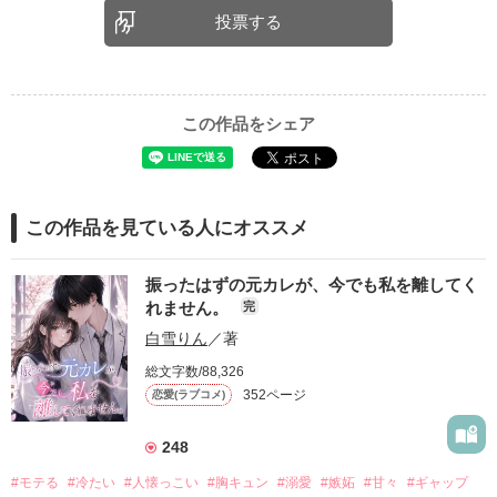
投票する
この作品をシェア
この作品を見ている人にオススメ
振ったはずの元カレが、今でも私を離してく
れません。
完
白雪りん
／著
総文字数/88,326
352ページ
恋愛(ラブコメ)
248
#モテる
#冷たい
#人懐っこい
#胸キュン
#溺愛
#嫉妬
#甘々
#ギャップ