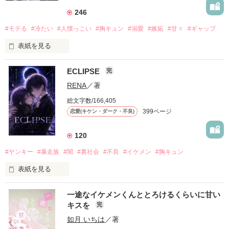
246
#モテる
#冷たい
#人懐っこい
#胸キュン
#溺愛
#嫉妬
#甘々
#ギャップ
表紙を見る
ECLIPSE
完
「好きだったから、別れを選んだ。」

RENA
／著
モテる人を好きになるのが怖かった。

総文字数/166,405
だから私は、中学時代に大好きだった彼を自分から振った。

399ページ
恋愛(キケン・ダーク・不良)
もう会うことはないと思っていたのに、

高校生になって再会した彼は、隣の学校で”王子様”と呼ばれる
120
人気者になっていた。

#ヤンキー
#暴走族
#闇
#裏社会
#不良
#イケメン
#胸キュン
表紙を見る
他の女の子には冷たいのに

私にだけ昔と変わらない笑顔を向けてくる。

表紙画像はAIです
一途なイケメンくんととろけるくらいに甘い
キスを
完
「澪ちゃん。」

如月 いちは
／著
作品を読む