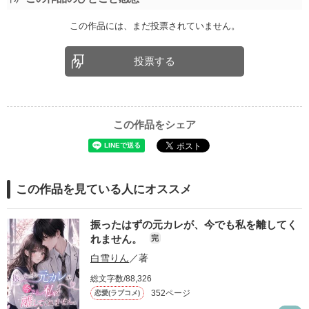
この作品には、まだ投票されていません。
投票する
この作品をシェア
この作品を見ている人にオススメ
振ったはずの元カレが、今でも私を離してく
れません。
完
白雪りん
／著
総文字数/88,326
352ページ
恋愛(ラブコメ)