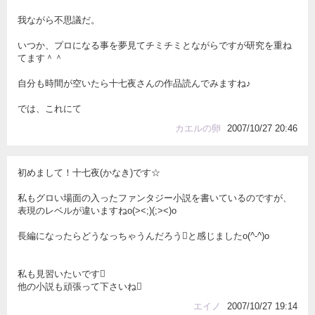
我ながら不思議だ。
いつか、プロになる事を夢見てチミチミとながらですが研究を重ね
てます＾＾
自分も時間が空いたら十七夜さんの作品読んでみますね♪
では、これにて
カエルの卵
2007/10/27 20:46
初めまして！十七夜(かなき)です☆
私もグロい場面の入ったファンタジー小説を書いているのですが、
表現のレベルが違いますねo(><;)(;><)o
長編になったらどうなっちゃうんだろうと感じましたo(^-^)o
私も見習いたいです
他の小説も頑張って下さいね
エイノ
2007/10/27 19:14