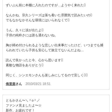
ずいぶん前に本棚に入れたのですが…ようやく来れた
なんかね、宗久シリーズは落ち着いた雰囲気で読みたいの
でもなかなかそんな環境にはいられなくて
うん、久々に涙が出たよ
子供の純粋さには誰も適わないね。
胸が締め付けられるような悲しい出来事だったけど、いつまでも捕
らわれていたら子供も安心して旅立てないんだよね…
読んで良かったと今、心から思います
素敵な物語をありがとう
同じく、シンエモンさんも楽しみにしてるので宜しく
侑里亜
さん
2010/03/21 18:51
ともかさん〜＼＾o＾／
ファンメ見ましたよ〜☆
新作、お疲れです！