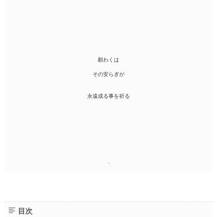
願わくは
その安らぎが
永遠成る事を祈る
.
目次