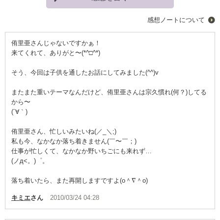
純粋で儚げで、一生懸命な子供達の願いに、優しい光が降り注ぎ
ますように…
感想ノートについて
侑里亜さんじゃないですかぁ！
来てくれて、ありがと〜(*^□^*)
そう、今回は子供を通したお話にしてみました(^^)v
またまた重いテーマなんだけど、侑里亜さんは宗久慣れ(何？)してる
から〜
(´∀｀)
侑里亜さん、忙しいみたいね(／_＼;)
私も今、なかなか落ち着きません(￣〜￣；)
仕事が忙しくて、なかなか野いちごにも来れず…
(ノд<。)゜。
落ち着いたら、また再開しますですよ(о＾∇＾о)
キミエ
さん
2010/03/24 04:28