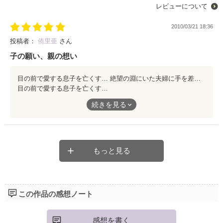
レビューについて
2010/03/21 18:36
投稿者：
侑里亜
さん
子の願い、親の想い
目の前で愛する息子を亡くす… 絶望の淵にいた夫婦に手を差し伸べたのは――宗久。 月が照らす椿の木は、何を伝えたかったのか。 幼い心は何を想い、何を願っていたのだろう。 しっかりと結ばれた絆。 だからこそ悲しみが巻き起こす負の連鎖を、優しく差し伸べた手で断ち切る宗久。 純粋で儚げで、一生懸命な子供達の願いに、優しい光が降り注ぎますように…
目の前で愛する息子を亡くす…
絶望の淵にいた夫婦に手を差し伸べたのは――宗久。
続きを見る
月が照らす椿の木は、何を伝えたかったのか。
幼い心は何を想い、何を願っていたのだろう。
もっと見る
しっかりと結ばれた絆。
だからこそ悲しみが巻き起こす負の連鎖を、優しく差し伸べた手
この作品の感想ノート
で断ち切る宗久。
感想を書く