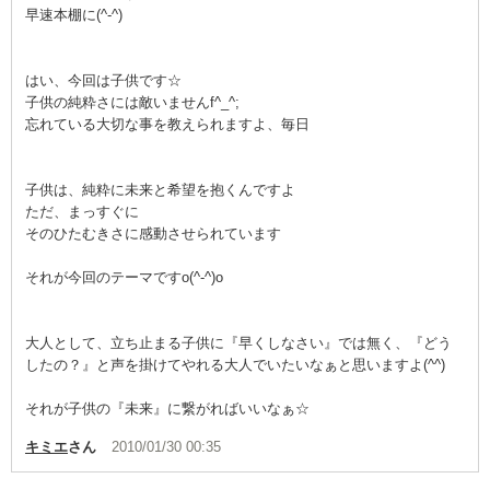
早速本棚に(^-^)
はい、今回は子供です☆
子供の純粋さには敵いませんf^_^;
忘れている大切な事を教えられますよ、毎日
子供は、純粋に未来と希望を抱くんですよ
ただ、まっすぐに
そのひたむきさに感動させられています
それが今回のテーマですo(^-^)o
大人として、立ち止まる子供に『早くしなさい』では無く、『どう
したの？』と声を掛けてやれる大人でいたいなぁと思いますよ(^^)
それが子供の『未来』に繋がればいいなぁ☆
キミエ
さん
2010/01/30 00:35