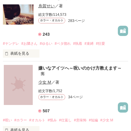
糸賀せい
／著
総文字数/114,573
283ページ
ホラー・オカルト
243
#ヤンデレ
#お隣さん
#ゆるい
#ベタ惚れ
#執着
#束縛
#狂愛
表紙を見る
『好きだから、監禁させてくれない？』

嫌いなアイツへ～呪いのかけ方教えます～
完
少女.M
／著
総文字数/1,752
34ページ
ホラー・オカルト
そんな告白をしてきたのは

507
寝てばかりのゆるいお隣さんだった。

#呪い
#ホラー
#オカルト
#恨み
#仕返し
#意味怖
#短編
#少女.M
表紙を見る