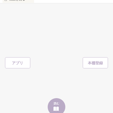
憎い。悔しい。見返したい。不幸になればいい。

整形ストーカー
完
●●●

西羽咲花月
／著
総文字数/88,224
232ページ
ホラー・オカルト
私をいじめたアイツ。

一般女子高生

私を裏切ったアイツ。

茜

145
─せん─

#人間ホラー
#ゾッとする
#意味怖
#絶望
#監視
#監禁
#誘拐
#ヤンデレ
私を騙したアイツ。

#嫉妬
#狂愛
私を弄んだアイツ。

×

アプリ
表紙を見る
私を陥れたアイツ。

「整形ストーカー」

ゆる系無自覚ヤンデレ男

私から笑顔を奪ったアイツ。

元カレの猟奇的な愛情から逃げ出した私

秋道

私の人生めちゃくちゃにしたアイツ。

─あきみち─

あれは悪い夢だったの

許せない許せない許せない許せない許せない許せない許せない
読む
もう大丈夫

許せない許せない許せない許せない許せない許せない許せない
許せない許せない許せない許せない許せない許せない許せない
●●●
