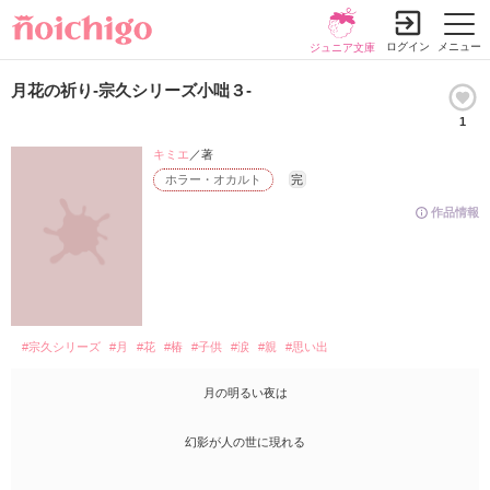
ログイン
メニュー
ジュニア文庫
月花の祈り-宗久シリーズ小咄３-
1
キミエ
／著
ホラー・オカルト
完
作品情報
#宗久シリーズ
#月
#花
#椿
#子供
#涙
#親
#思い出
月の明るい夜は
幻影が人の世に現れる