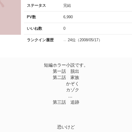
ステータス
完結
PV数
6,990
いいね数
0
ランクイン履歴
24位（2008/05/17）
短編ホラー小説です。
第一話 脱出
第二話 家族
かぞく
カゾク
…
第三話 追跡
恐いけど