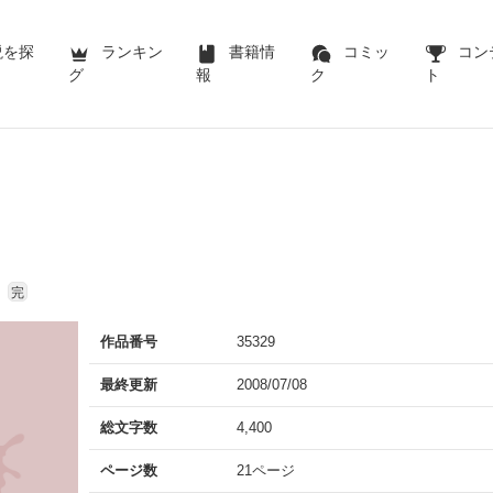
説を探
ランキン
書籍情
コミッ
コン
グ
報
ク
ト
完
作品番号
35329
最終更新
2008/07/08
総文字数
4,400
ページ数
21ページ