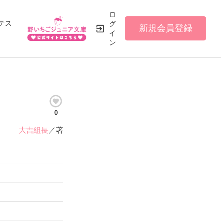
ロ
テス
グ
新規会員登録
イ
ン
0
大吉組長
／著