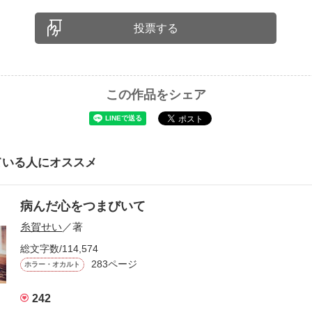
投票する
この作品をシェア
ている人にオススメ
病んだ心をつまびいて
糸賀せい
／著
総文字数/114,574
283ページ
ホラー・オカルト
242