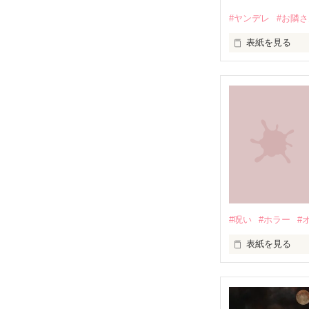
#ヤンデレ
#お隣
表紙を見る
『好きだから、
そんな告白をし
寝てばかりのゆ
#呪い
#ホラー
#
表紙を見る
●●●

憎い。悔しい。