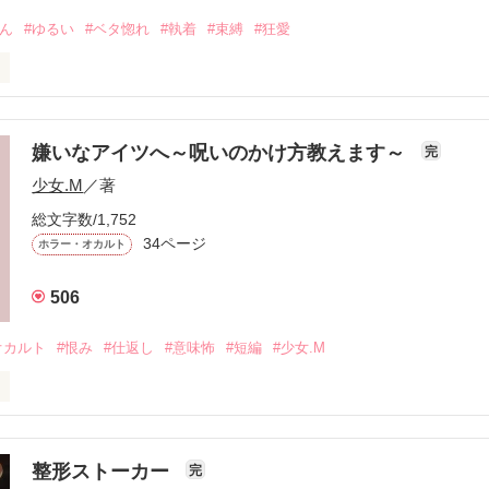
さん
#ゆるい
#ベタ惚れ
#執着
#束縛
#狂愛
監禁させてくれない？』

嫌いなアイツへ～呪いのかけ方教えます～
完
少女.M
／著
総文字数/1,752
てきたのは

34ページ
ホラー・オカルト
るいお隣さんだった。

506
オカルト
#恨み
#仕返し
#意味怖
#短編
#少女.M
見返したい。不幸になればいい。

整形ストーカー
完