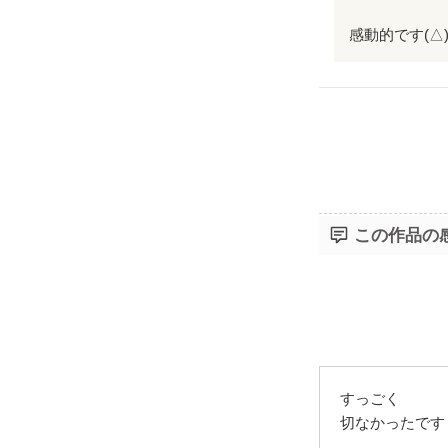
感動的です(△
ただ
"あなた"だか
女の子だから
この作品の
切なすぎて、
すっごく
切なかったです