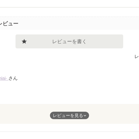
レビュー
レビューを書く
レ
iai-
さん
ると
レビューを見る
り見
んや
ｮﾝが