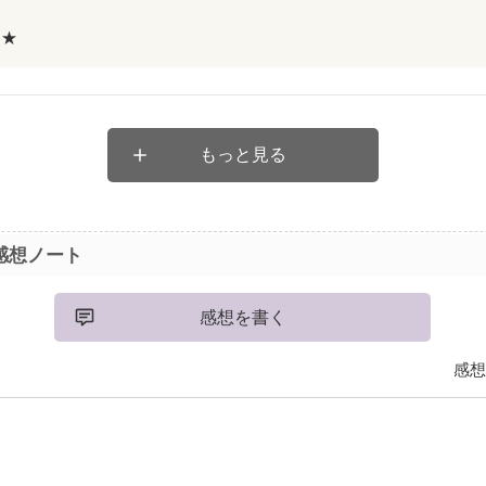
)★
ら好きになったの
好きになったわけじゃない
もっと見る
感想ノート
胸が締め付けられる思いでした。
感想を書く
感想