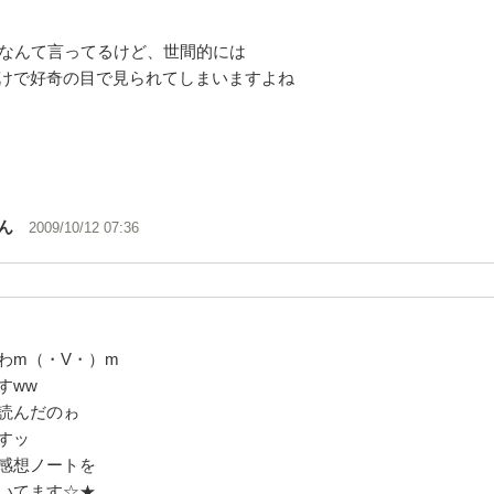
｣なんて言ってるけど、世間的には
けで好奇の目で見られてしまいますよね
ん
2009/10/12 07:36
わm（・V・）m
すww
読んだのゎ
すッ
感想ノートを
いてます☆★