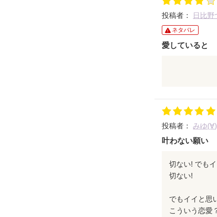
入ってて興味
投稿者：
日比野
ちながら読ん
＼(^^)／これ
ネタバレ
らも頑張って
愛していると
好きなのに
伝えられなく
周りの友達み
投稿者：
みゆ(∀
堂々と好きな
叶わない願い
私は少しおか
切ない! でも
切ない!
女の子が好き
でもイイと思
男の子が嫌い
こういう恋愛