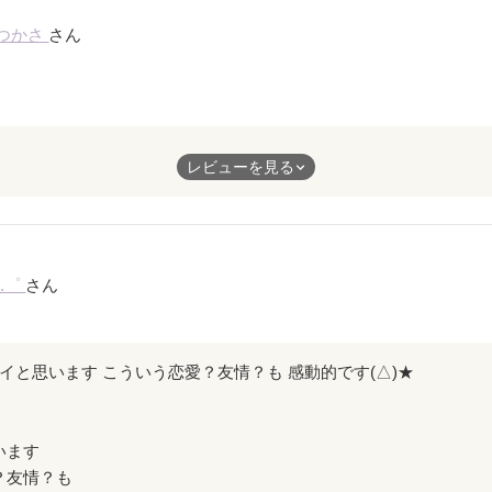
を持
つかさ
さん
だよ
か
ね
レビューを見る
て
たいに
).゜
さん
人に｢好き｣と言えない
しいのかな？
イイと思います こういう恋愛？友情？も 感動的です(△)★
なわけじゃない
います
なわけじゃない
？友情？も