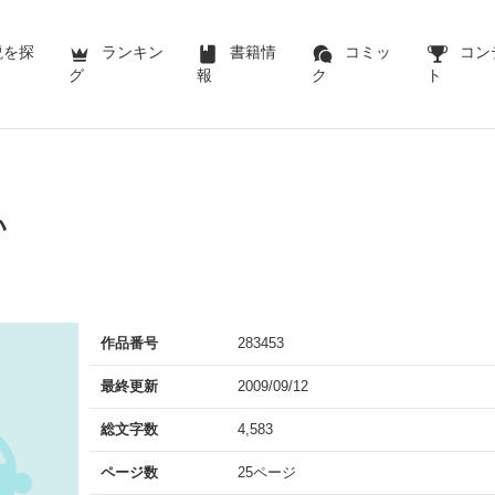
説を探
ランキン
書籍情
コミッ
コン
グ
報
ク
ト
い
作品番号
283453
最終更新
2009/09/12
総文字数
4,583
ページ数
25ページ