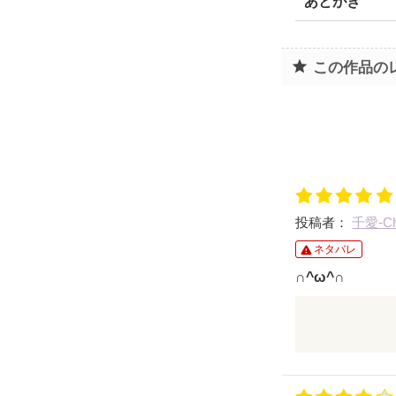
あとがき
この作品の
投稿者：
千愛-Ch
ネタバレ
∩^ω^∩
女の子に恋す
か作品であま
たことが無い
けど…ﾉﾝﾌｨｸｼ