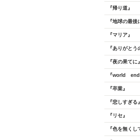
『帰り道』
『地球の最後
『マリア』
『ありがとう
『夜の果てに
『world en
『卒業』
『悲しすぎる
『リセ』
『色を無くし