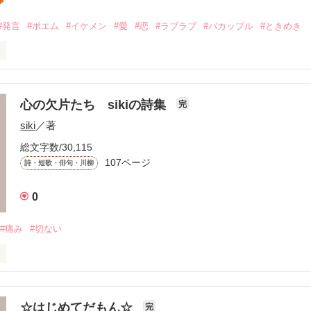
#発言
#ポエム
#イケメン
#愛
#恋
#ラブラブ
#バカップル
#ときめき
スしたら、

れますか……？」

心の欠片たち sikiの詩集
完
siki
／著
総文字数/30,115
107ページ
詩・短歌・俳句・川柳
ご愛読いただいていて嬉しいです。

しくお願いします♪

0
#痛み
#切ない
を読んで、

ちゃってください

思いが生まれて、そして・・・消えていくんだ。

☆はじめてだもん☆
完