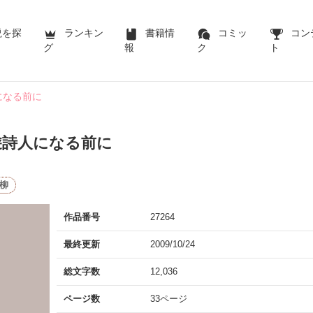
説を探
ランキン
書籍情
コミッ
コン
グ
報
ク
ト
になる前に
遊詩人になる前に
柳
作品番号
27264
最終更新
2009/10/24
総文字数
12,036
ページ数
33ページ