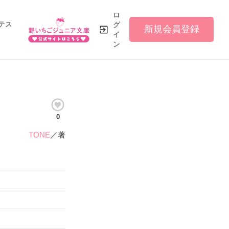
ロ
テス
グ
新規会員登録
イ
ン
0
TONE
／著