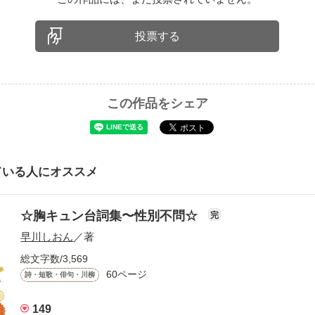
投票する
この作品をシェア
ている人にオススメ
☆胸キュン台詞集〜性別不問☆
完
早川しおん
／著
総文字数/3,569
60ページ
詩・短歌・俳句・川柳
149