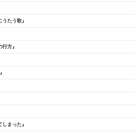
にうたう歌』
の行方』
』
d』
』
てしまった』