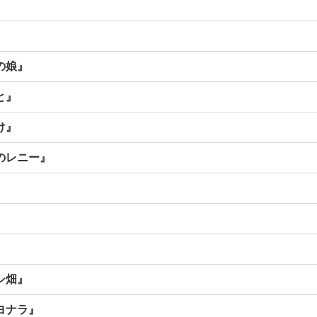
の娘』
と』
け』
のレニー』
』
シ畑』
ヨナラ』