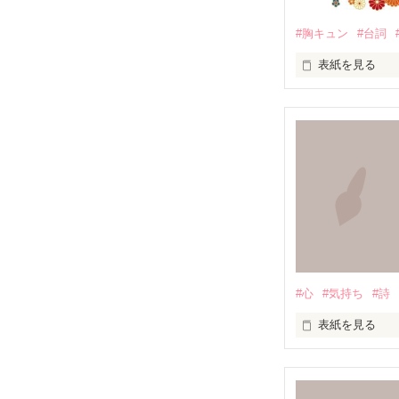
#胸キュン
#台詞
表紙を見る
「僕が先生にキ
ドキッとしてく
〜本文より

長年多くの方に
2025年もよろ
#心
#気持ち
#詩
胸キュンな台詞
表紙を見る
たくさん妄想し
「日々の詩」　

(*/ω＼*)

毎日いろいろな