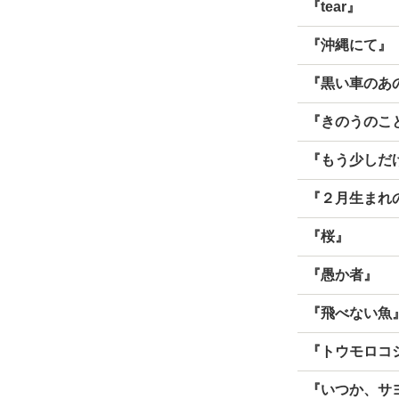
『tear』
『沖縄にて』
『黒い車のあ
『きのうのこ
『もう少しだ
『２月生まれ
『桜』
『愚か者』
『飛べない魚
『トウモロコ
『いつか、サ