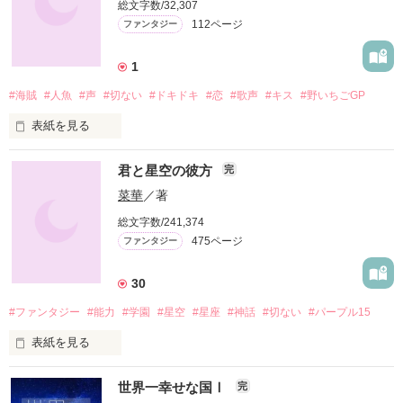
総文字数/32,307
112ページ
ファンタジー
1
#海賊
#人魚
#声
#切ない
#ドキドキ
#恋
#歌声
#キス
#野いちごGP
表紙を見る
広い海に響き渡るー…

君と星空の彼方
完
透き通るような歌声ー…

菜華
／著
総文字数/241,374
475ページ
ファンタジー
ある日、

人魚から人間に

30
なってしまった

#ファンタジー
#能力
#学園
#星空
#星座
#神話
#切ない
#パープル15
少女ー…ルカ

表紙を見る
「ホシノ……落ち着いて聞いて欲しいのよ」

世界一幸せな国Ⅰ
完
ごく普通の
