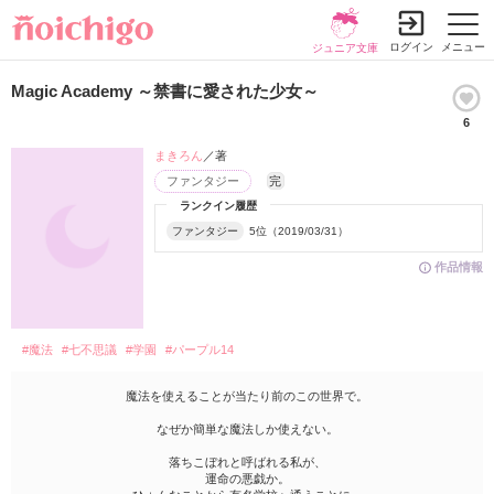
ログイン
メニュー
ジュニア文庫
Magic Academy ～禁書に愛された少女～
6
まきろん
／著
ファンタジー
完
ランクイン履歴
ファンタジー
5位（2019/03/31）
作品情報
#魔法
#七不思議
#学園
#パープル14
魔法を使えることが当たり前のこの世界で。
なぜか簡単な魔法しか使えない。
落ちこぼれと呼ばれる私が、
運命の悪戯か。