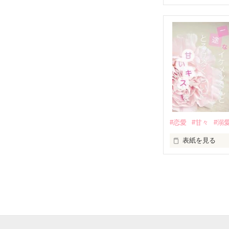
表紙画像はAIで
それは止まって
✨.ﾟ･*..☆.｡.:*✨.☆
人見知りだけど
冴木澪-SaekiMio
×

基本女子に冷た
#恋愛
#甘々
#溺
篠宮光-Shinomiya
表紙を見る
✨.ﾟ･*..☆.｡.:*✨.☆
そして光を巡っ
「瑠莉に一目惚
「貴方なんかに
再会した恋は、