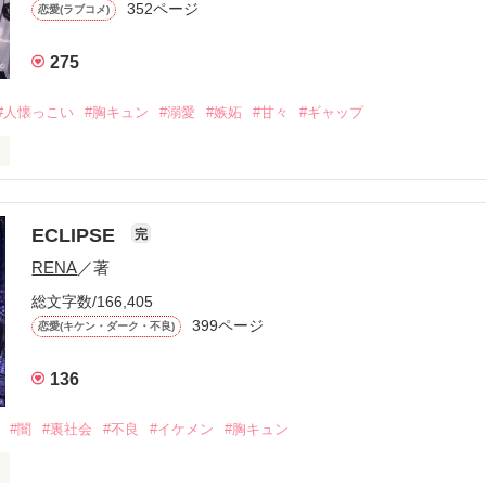
352ページ
恋愛(ラブコメ)
275
#人懐っこい
#胸キュン
#溺愛
#嫉妬
#甘々
#ギャップ
ら、別れを選んだ。」

ECLIPSE
完
になるのが怖かった。

RENA
／著
学時代に大好きだった彼を自分から振った。

総文字数/166,405
ないと思っていたのに、

399ページ
恋愛(キケン・ダーク・不良)
再会した彼は、隣の学校で”王子様”と呼ばれる人気者になっていた。

136
冷たいのに

わらない笑顔を向けてくる。

#闇
#裏社会
#不良
#イケメン
#胸キュン