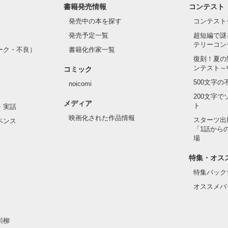
書籍発売情報
コンテスト
て隣の席になったのは────

発売中の本を探す
コンテスト
発売予定一覧
超短編で謎
テリーコン
ーク・不良）
書籍化作家一覧
い髪色

復刻！夏の
ンテスト～
コミック
のピアス

500文字
noicomi
んて見せたことがなくてぶっきらぼう

200文字
メディア
ト
・実話
映画化された作品情報
スターツ出
ペンス
「1話から
た目のせいで学校中のみんなから

場
れている天地くんだった。

作品を読む
特集・オス
特集バック
オススメバ
はいけない人だと思っていたのに

川柳