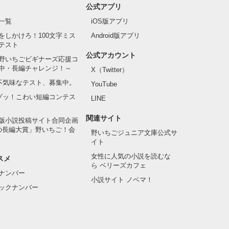
公式アプリ
一覧
iOS版アプリ
をしかけろ！100文字ミス
Android版アプリ
テスト
公式アカウント
野いちごビギナーズ応援コ
中・長編チャレンジ！～
X（Twitter）
の不気味なテスト、募集中。
YouTube
でゾッ！こわい短編コンテス
LINE
関連サイト
版小説投稿サイト合同企画
の長編大賞」野いちご！会
野いちごジュニア文庫公式サ
イト
女性に人気の小説を読むな
スメ
ら ベリーズカフェ
ナンバー
小説サイト ノベマ！
ックナンバー