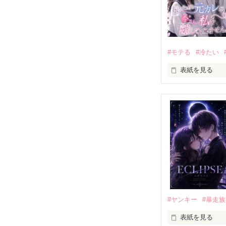
#モテる
#冷たい
表紙を見る
「好きだったか
モテる人を好き
だから私は、中
もう会うことは
高校生になって
他の女の子には
私にだけ昔と変
#ヤンキー
#暴走族
表紙を見る
「澪ちゃん。」
