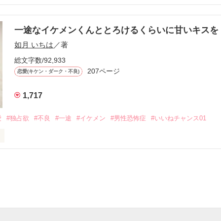
す
いた恋が再び動き始める合図──。

一途なイケメンくんととろけるくらいに甘いキス
作品を読む
.｡.:. *:ﾟ✨.ﾟ･*..☆.｡.:*✨

如月 いちは
／著
総文字数/92,933
優しい無自覚だけどモテる

207ページ


恋愛(キケン・ダーク・不良)
1,717
いのに澪にはわんこ男子になる

愛
#独占欲
#不良
#一途
#イケメン
#男性恐怖症
#いいねチャンス01
Hikaru

.｡.:. *:ﾟ✨.ﾟ･*..☆.｡.:*✨

てライバルも登場！？

れしたんだよ……悪いかよ」

光先輩は渡しませんから。」

ライバルの登場で大きく動き出す──。
