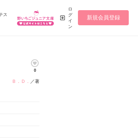
ロ
テス
グ
新規会員登録
イ
ン
0
Ｂ．Ｄ．
／著