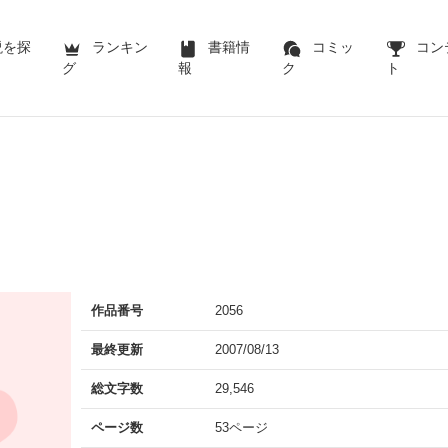
説を探
ランキン
書籍情
コミッ
コン
グ
報
ク
ト
作品番号
2056
最終更新
2007/08/13
総文字数
29,546
ページ数
53ページ