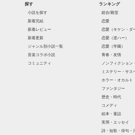
探す
ランキング
クラス替えをし
小説を探す
総合/殿堂
新着完結
恋愛
新着レビュー
恋愛（キケン・ダ
金髪に近い明る
新着更新
恋愛（逆ハー）
片耳には琥珀色
ジャンル別小説一覧
恋愛（学園）
音楽コラボ小説
青春・友情
ほとんど笑顔な
コミュニティ
ノンフィクション
ミステリー・サス
そんな性格と見
ホラー・オカルト
“不良”と避けら
ファンタジー
歴史・時代
コメディ
怖くて近づいて
絵本・童話
実用・エッセイ
詩・短歌・俳句・