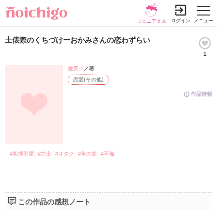
ログイン
メニュー
ジュニア文庫
土俵際のくちづけーおかみさんの恋わずらい
1
愛美☆
／著
恋愛(その他)
作品情報
#相撲部屋
#力士
#オタク
#年の差
#不倫
この作品の感想ノート