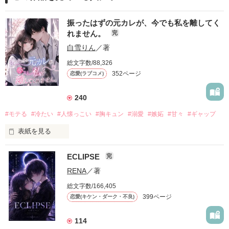
振ったはずの元カレが、今でも私を離してく
れません。
完
白雪りん
／著
総文字数/88,326
352ページ
恋愛(ラブコメ)
240
#モテる
#冷たい
#人懐っこい
#胸キュン
#溺愛
#嫉妬
#甘々
#ギャップ
表紙を見る
ECLIPSE
完
「好きだったから、別れを選んだ。」

RENA
／著
モテる人を好きになるのが怖かった。

総文字数/166,405
だから私は、中学時代に大好きだった彼を自分から振った。

399ページ
恋愛(キケン・ダーク・不良)
もう会うことはないと思っていたのに、

高校生になって再会した彼は、隣の学校で”王子様”と呼ばれる
114
人気者になっていた。
