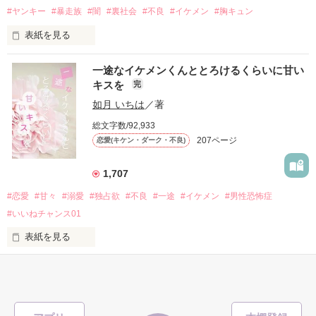
#ヤンキー
#暴走族
#闇
#裏社会
#不良
#イケメン
#胸キュン
表紙を見る
他の女の子には冷たいのに

私にだけ昔と変わらない笑顔を向けてくる。

表紙画像はAIです
一途なイケメンくんととろけるくらいに甘い
キスを
完
「澪ちゃん。」

如月 いちは
／著
作品を読む
それは止まっていた恋が再び動き始める合図──。

総文字数/92,933
207ページ
恋愛(キケン・ダーク・不良)
✨.ﾟ･*..☆.｡.:*✨.☆.｡.:. *:ﾟ✨.ﾟ･*..☆.｡.:*✨

1,707
人見知りだけど優しい無自覚だけどモテる

#恋愛
#甘々
#溺愛
#独占欲
#不良
#一途
#イケメン
#男性恐怖症
冴木澪-SaekiMio

#いいねチャンス01
×

表紙を見る
基本女子に冷たいのに澪にはわんこ男子になる

篠宮光-ShinomiyaHikaru

「瑠莉に一目惚れしたんだよ……悪いかよ」

✨.ﾟ･*..☆.｡.:*✨.☆.｡.:. *:ﾟ✨.ﾟ･*..☆.｡.:*✨
