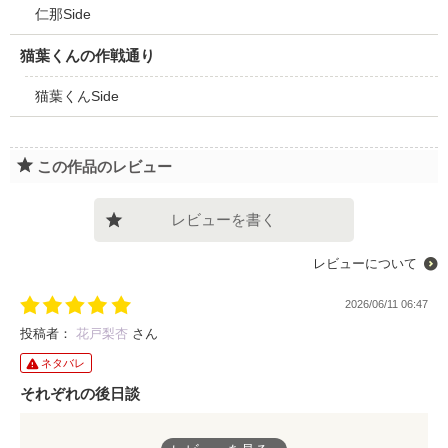
仁那Side
猫葉くんの作戦通り
猫葉くんSide
この作品のレビュー
レビューを書く
レビューについて
2026/06/11 06:47
投稿者：
花戸梨杏
さん
ネタバレ
それぞれの後日談
幸せになった後の2人。