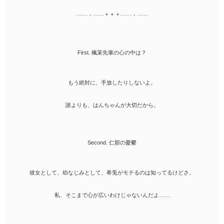
┈┈・┈┈＊＊＊┈┈・┈┈
First. 楓茉先輩の心の中は？
もう絶対に、手放したりしないよ。
誰よりも、はんちゃんが大切だから。
Second. 仁那の憂鬱
彼女として、幼なじみとして、希兎がモテるのは知ってるけどさ。
私、そこまで心が広いわけじゃないんだよ……