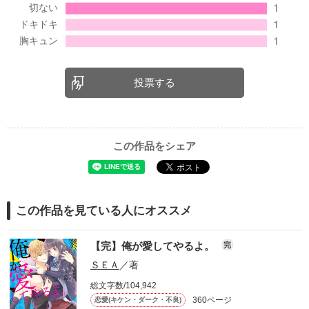
投票する
この作品をシェア
この作品を見ている人にオススメ
【完】俺が愛してやるよ。
完
ＳＥＡ
／著
総文字数/104,942
360ページ
恋愛(キケン・ダーク・不良)