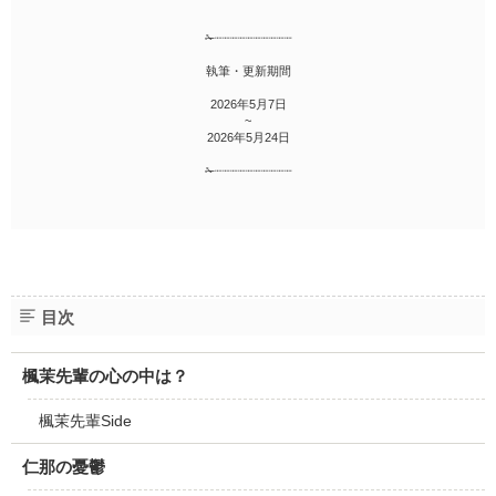
✁┈┈┈┈┈┈┈┈┈┈
執筆・更新期間
2026年5月7日
~
2026年5月24日
✁┈┈┈┈┈┈┈┈┈┈
目次
楓茉先輩の心の中は？
楓茉先輩Side
仁那の憂鬱