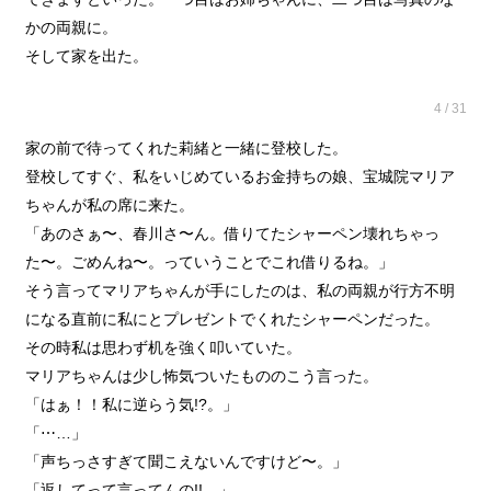
かの両親に。
そして家を出た。
4 / 31
家の前で待ってくれた莉緒と一緒に登校した。
登校してすぐ、私をいじめているお金持ちの娘、宝城院マリア
ちゃんが私の席に来た。
「あのさぁ〜、春川さ〜ん。借りてたシャーペン壊れちゃっ
た〜。ごめんね〜。っていうことでこれ借りるね。」
そう言ってマリアちゃんが手にしたのは、私の両親が行方不明
になる直前に私にとプレゼントでくれたシャーペンだった。
その時私は思わず机を強く叩いていた。
マリアちゃんは少し怖気ついたもののこう言った。
「はぁ！！私に逆らう気!?。」
「⋯…」
「声ちっさすぎて聞こえないんですけど〜。」
「返してって言ってんの!!。」