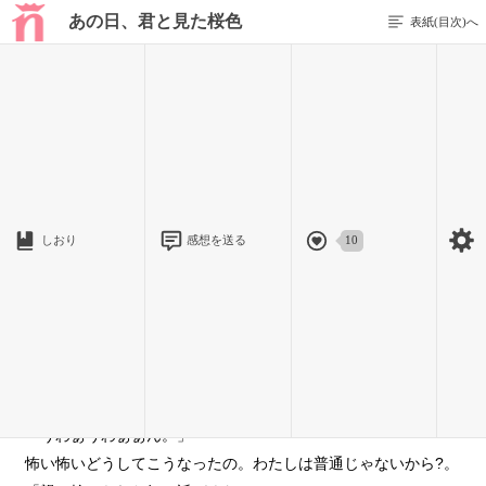
あの日、君と見た桜色
表紙(目次)へ
1 / 31
あの日の日常
「『ずっと一緒』なんて、一番悲しい嘘を君はついた。」 今
日も学校に行くのか。憂鬱だなぁ。
しおり
感想を送る
10
でもあの時の彼が守ってくれると言ってくれたからな。
2 / 31
「うわぁうわぁぁん。」
怖い怖いどうしてこうなったの。わたしは普通じゃないから?。