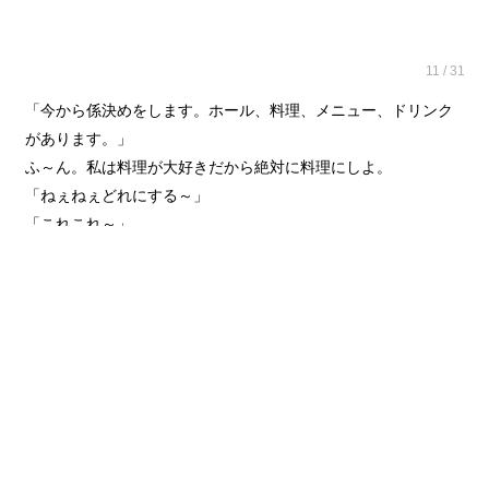
11 / 31
「今から係決めをします。ホール、料理、メニュー、ドリンク
があります。」
ふ～ん。私は料理が大好きだから絶対に料理にしよ。
「ねぇねぇどれにする～」
「これこれ～」
という声が聞こえる。朝のことがあって誰も寄りつかなくなっ
たぼっちの私は1人で決める。
12 / 31
「まずはメニュー係です」
すると定員ピッタリが手をあげた。試作が楽しみなのだろう。
みんな涎を垂らしている。ホールは少し超えたのでジャンケン
で決めていた。負けた人たち余ったとこに行くらしい。
「うぎゃー。ま、負けた～。ガ、ガーン。」