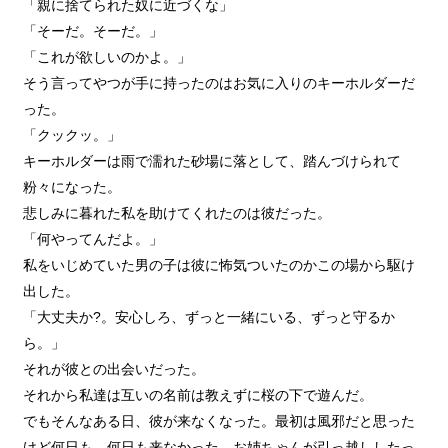
「親に捨てられた奴に近づくな」
「そーだ。そーだ。」
「これが欲しいのかよ。」
そう言ってやつが手に持ったのはお気に入りのキーホルダーだ
った。
「クックッ。」
キーホルダーは雨で濡れた砂場に落として、踏んづけられて
粉々になった。
悲しみに暮れた私を助けてくれたのは彼だった。
「何やってんだよ。」
私をいじめていた男の子は彼に怖気ついたのかこの場から駆け
出した。
「大丈夫か?。安心しろ、ずっと一緒にいる、ずっと守るか
ら。」
それが彼との出会いだった。
それから私達は互いの名前は教えずに桜の下で遊んだ。
でもそんなある日、彼が来なくなった。最初は風邪だと思った
けど何日も、何日も来なかった。お姉ちゃんが引っ越ししたっ