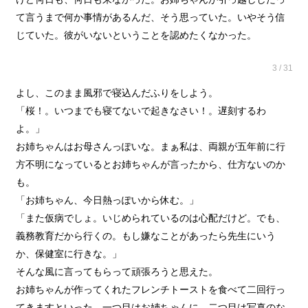
て言うまで何か事情があるんだ、そう思っていた。いやそう信
じていた。彼がいないということを認めたくなかった。
3 / 31
よし、このまま風邪で寝込んだふりをしよう。
「桜！。いつまでも寝てないで起きなさい！。遅刻するわ
よ。」
お姉ちゃんはお母さんっぽいな。まぁ私は、両親が五年前に行
方不明になっているとお姉ちゃんが言ったから、仕方ないのか
も。
「お姉ちゃん、今日熱っぽいから休む。」
「また仮病でしょ。いじめられているのは心配だけど。でも、
義務教育だから行くの。もし嫌なことがあったら先生にいう
か、保健室に行きな。」
そんな風に言ってもらって頑張ろうと思えた。
お姉ちゃんが作ってくれたフレンチトーストを食べて二回行っ
てきますといった。一つ目はお姉ちゃんに、二つ目は写真のな