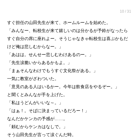
10 / 31
すぐ担任の山田先生が来て、ホームルームを始めた。
「みんなー、転校生が来て嬉しいのは分かるが予鈴がなったら
すぐ自分の席に座れよー。そうじゃなきゃ転校生は喜ぶかもだ
けど俺は悲しむからなー。」
「あはは。せんせー悲しむわけあるのー。」
「先生涙脆いからあるかもよ。」
「まぁそんなわけでもうすぐ文化祭がある。」
一気に教室がざわついた。
「意見のある人はいるかー。今年は飲食店をやるぞー。」
と聞くとみんなが手を上げた。
「私はうどんがいいな～。」
「はぁ！。そばに決まっているだろー！」
なんだかケンカの予感が……。
「頼むからケンカはなしで。」
そう山田先生が言って涙ぐんだ時。