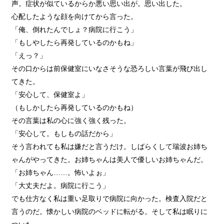
声。症状が似ているからか悪い思い出が。思い出した。
心配したような顔を向けてから言った。
「俺、倒れたんでしょ？病院に行こう」
「もしやしたら再発しているのかもね」
「えっ？」
その口からは前保健室にいなさそうな恐ろしい言葉が飛び出し
てきた。
「安心して、保健室よ」
（もしかしたら再発しているのかもね）
その言葉は私の心に強く強く残った。
「安心して。もしもの話だから」
そう言われても私は嫌だと言うだけ。しばらくして瑞波お姉ち
ゃんがやってきた。お姉ちゃんは美人で優しいお姉ちゃんだ。
「お姉ちゃん……。怖いよぉ」
「大丈夫だよ。病院に行こう」
でも仕方なく私は重い足取りで病院に向かった。検査入院だと
言うのだ。懐かしい病院のベッドに転がる。そして私は眠りに