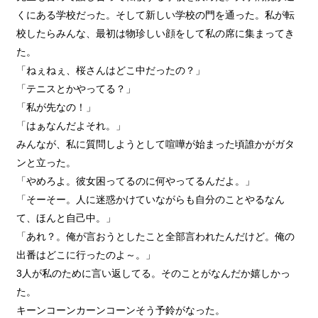
くにある学校だった。そして新しい学校の門を通った。私が転
校したらみんな、最初は物珍しい顔をして私の席に集まってき
た。
「ねぇねぇ、桜さんはどこ中だったの？」
「テニスとかやってる？」
「私が先なの！」
「はぁなんだよそれ。」
みんなが、私に質問しようとして喧嘩が始まった頃誰かがガタ
ンと立った。
「やめろよ。彼女困ってるのに何やってるんだよ。」
「そーそー。人に迷惑かけていながらも自分のことやるなん
て、ほんと自己中。」
「あれ？。俺が言おうとしたこと全部言われたんだけど。俺の
出番はどこに行ったのよ～。」
3人が私のために言い返してる。そのことがなんだか嬉しかっ
た。
キーンコーンカーンコーンそう予鈴がなった。