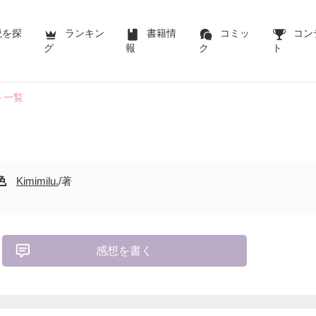
説を探
ランキン
書籍情
コミッ
コン
グ
報
ク
ト
ト一覧
色
Kimimilu.
/著
感想を書く