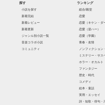
探す
ランキング
小説を探す
総合/殿堂
新着完結
恋愛
新着レビュー
恋愛（キケン・ダ
新着更新
恋愛（逆ハー）
ジャンル別小説一覧
恋愛（学園）
音楽コラボ小説
青春・友情
コミュニティ
ノンフィクション
ミステリー・サス
ホラー・オカルト
ファンタジー
歴史・時代
コメディ
絵本・童話
実用・エッセイ
詩・短歌・俳句・