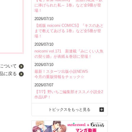
に捧げられた私～ 1巻』など全9冊が登
場！
2026/07/10
【紙版 noicomi COMICS】『キスのあと
まで教えてあげる 1巻』など全5冊が登
場！
2026/07/10
noicomi vol.171 新連載『みにくい人魚
の契り婚』が表紙＆巻頭に登場！
2026/07/10
について
最新！スターツ出版小説NEWS
品に戻る
今月の重版情報をチェック☆
2026/07/07
【7/7】野いちご編集部オススメ小説全2
作品UP！
トピックスをもっと見る