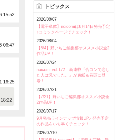
トピックス
6 15:52
2026/08/07
【電子単体】noicomiは8月14日発売予定
♪コミックページでチェック！
2026/08/04
5 06:47
【8/4】野いちご編集部オススメ小説全2
作品UP！
2026/07/24
noicomi vol.172 新連載『合コンで恋し
た人は兄でした。』が表紙＆巻頭に登
場！
1 16:25
2026/07/21
【7/21】野いちご編集部オススメ小説全
18:22
2作品UP！
2026/07/17
9月発売ラインナップ情報UP♪ 発売予定
の作品をいち早くチェック！
2026/07/10
【電子単体 noicomi】『黒狼の花贄～妖