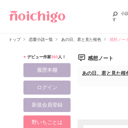
小
す
トップ
恋愛小説一覧
あの日、君と見た桜色
感想ノー
デビュー作家
360
人！
感想ノート
履歴本棚
あの日、君と見た桜
ログイン
新規会員登録
野いちごとは