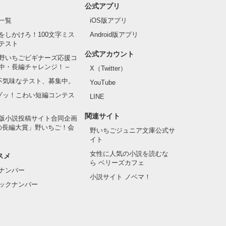
公式アプリ
一覧
iOS版アプリ
をしかけろ！100文字ミス
Android版アプリ
テスト
公式アカウント
野いちごビギナーズ応援コ
中・長編チャレンジ！～
X（Twitter）
の不気味なテスト、募集中。
YouTube
でゾッ！こわい短編コンテス
LINE
関連サイト
版小説投稿サイト合同企画
の長編大賞」野いちご！会
野いちごジュニア文庫公式サ
イト
女性に人気の小説を読むな
スメ
ら ベリーズカフェ
ナンバー
小説サイト ノベマ！
ックナンバー