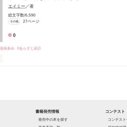
エイミー
／著
総文字数/6,590
27ページ
その他
0
女漫画多め
#あらすじ紹介
で読んでいた漫画を紹介していきます！まあ読んだやつも含まれてます
ので、古い作品ばっかりかも……。あと少女漫画多め笑。

pediaから丸コピです！

書籍発売情報
コンテスト
発売中の本を探す
コンテスト