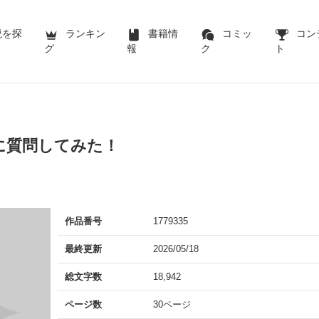
説を探
ランキン
書籍情
コミッ
コン
グ
報
ク
ト
に質問してみた！
作品番号
1779335
最終更新
2026/05/18
総文字数
18,942
ページ数
30ページ