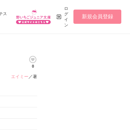
ロ
テス
グ
新規会員登録
イ
ン
0
エイミー
／著