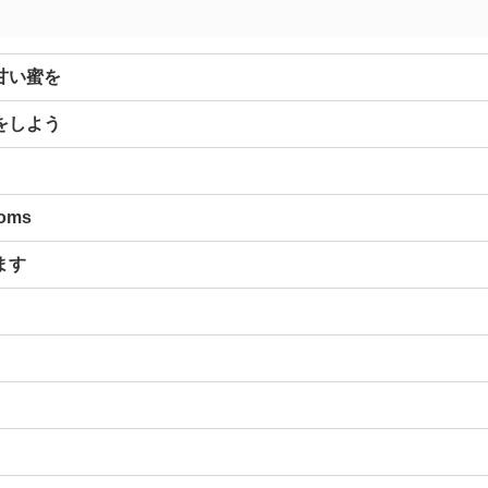
甘い蜜を
をしよう
soms
ます