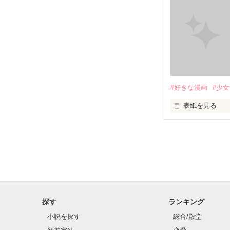
#好きな漫画
#少
表紙を見る
学生の頃、好き
全然読んでない
あらすじはWiki
探す
ランキング
小説を探す
総合/殿堂