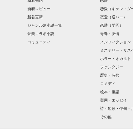
新着完結
恋愛
新着レビュー
恋愛（キケン・ダ
新着更新
恋愛（逆ハー）
ジャンル別小説一覧
恋愛（学園）
音楽コラボ小説
青春・友情
コミュニティ
ノンフィクション
ミステリー・サス
ホラー・オカルト
ファンタジー
歴史・時代
コメディ
絵本・童話
実用・エッセイ
詩・短歌・俳句・
その他