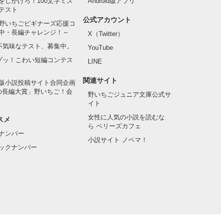
をしかけろ！100文字ミス
Android版アプリ
テスト
公式アカウント
野いちごビギナーズ応援コ
中・長編チャレンジ！～
X（Twitter）
の不気味なテスト、募集中。
YouTube
でゾッ！こわい短編コンテス
LINE
関連サイト
版小説投稿サイト合同企画
の長編大賞」野いちご！会
野いちごジュニア文庫公式サ
イト
女性に人気の小説を読むな
スメ
ら ベリーズカフェ
ナンバー
小説サイト ノベマ！
ックナンバー