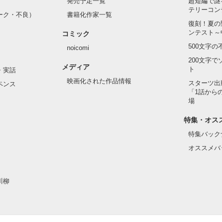
発売予定一覧
超短編で謎
テリーコン
ーク・不良）
書籍化作家一覧
作品を読む
復刻！夏の
ンテスト～
コミック
500文字
noicomi
200文字
メディア
ト
・実話
映画化された作品情報
スターツ出
ペンス
「1話から
場
特集・オス
特集バック
オススメバ
川柳