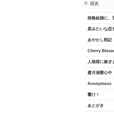
目次
政略結婚に、
星みたいな恋
あやかし戦記
Cherry Blos
人狼様に嫁ぎ
蜜月溺愛心中
Anonymous
響け！
あとがき