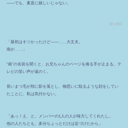
――でも、素直に嬉しいじゃない。
56 / 293
「最初はキツかったけど――……大丈夫。
南が……」
“南”の名前を聞くと、お兄ちゃんのページを捲る手が止まる。テ
レビの笑い声が遠のく。
長いまつ毛が頬に影を落とし、物思いに耽るような顔をしてい
たことに、私は気付かない。
「あっ！え、と。メンバーの1人の人が味方してくれたし。
他の人たちとも、多分ちょっとだけは近づけたから」