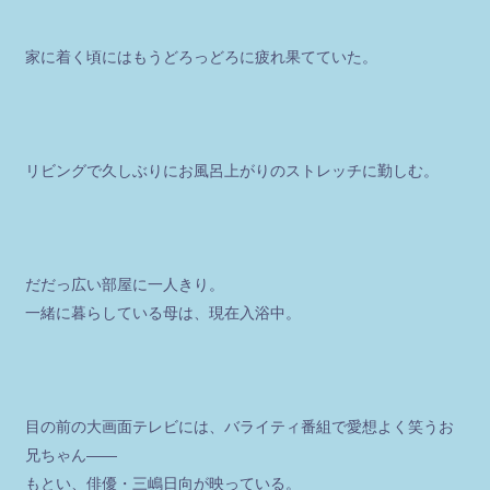
家に着く頃にはもうどろっどろに疲れ果てていた。
リビングで久しぶりにお風呂上がりのストレッチに勤しむ。
だだっ広い部屋に一人きり。
一緒に暮らしている母は、現在入浴中。
目の前の大画面テレビには、バライティ番組で愛想よく笑うお
兄ちゃん――
もとい、俳優・三嶋日向が映っている。