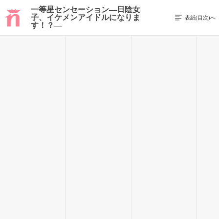
一等星センセーション―日陰女
子、イケメンアイドルになりま
表紙(目次)へ
す！？―
52 / 293
届いた。伝わった！
それが、すごくすごく嬉しくて。
「……ウサ、照れてる」
「素直に一緒にやるって言やいいのになー！」