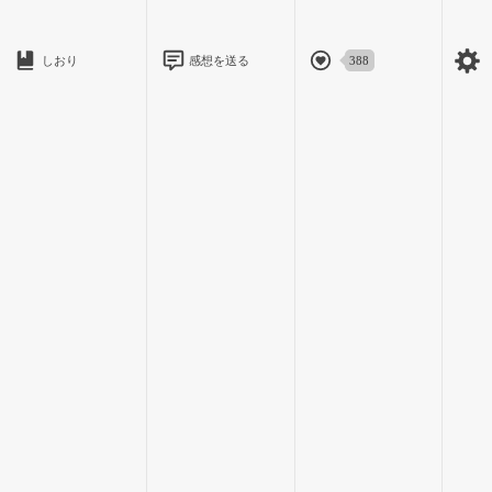
「ツンデレなとこがウサちゃんのかあいートコなのよ」
しおり
感想を送る
388
やれやれと息を吐いた南たちが一斉に喋り出す。
眉間の皺を深くしたユウキが、「うざいわ！」と喚くのを「ハ
イハイ」といなす３人。
キツイ人と思ってたけど、案外キャラではなく素で愛され弟体
質なのかも？
いつのまにか輪の中にいるし。
「あははっ」