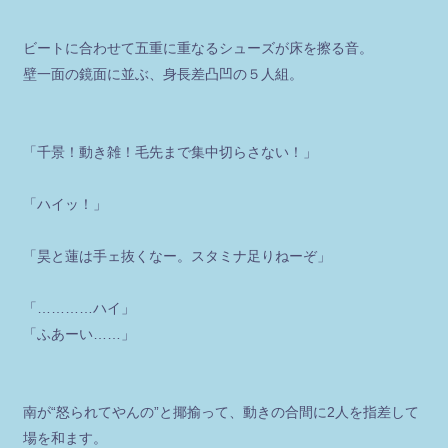
ビートに合わせて五重に重なるシューズが床を擦る音。
壁一面の鏡面に並ぶ、身長差凸凹の５人組。
「千景！動き雑！毛先まで集中切らさない！」
「ハイッ！」
「昊と蓮は手ェ抜くなー。スタミナ足りねーぞ」
「…………ハイ」
「ふあーい……」
南が“怒られてやんの”と揶揄って、動きの合間に2人を指差して
場を和ます。