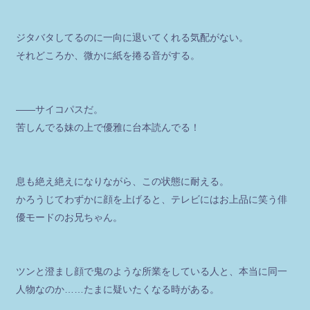
ジタバタしてるのに一向に退いてくれる気配がない。
それどころか、微かに紙を捲る音がする。
――サイコパスだ。
苦しんでる妹の上で優雅に台本読んでる！
息も絶え絶えになりながら、この状態に耐える。
かろうじてわずかに顔を上げると、テレビにはお上品に笑う俳
優モードのお兄ちゃん。
ツンと澄まし顔で鬼のような所業をしている人と、本当に同一
人物なのか……たまに疑いたくなる時がある。