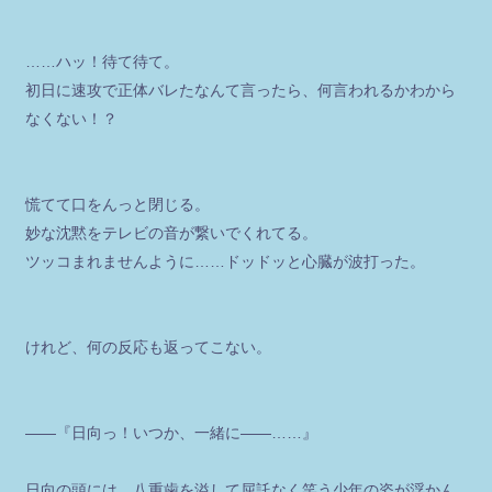
……ハッ！待て待て。
初日に速攻で正体バレたなんて言ったら、何言われるかわから
なくない！？
慌てて口をんっと閉じる。
妙な沈黙をテレビの音が繋いでくれてる。
ツッコまれませんように……ドッドッと心臓が波打った。
けれど、何の反応も返ってこない。
――『日向っ！いつか、一緒に――……』
日向の頭には、八重歯を溢して屈託なく笑う少年の姿が浮かん