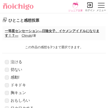
ログイン
メニュー
ジュニア文庫
ひとこと感想投票
一等星センセーション―日陰女子、イケメンアイドルになりま
す！？―
Chiyuki
/著
この作品の感想を3つまで選択できます。
泣ける
切ない
感動!
ドキドキ
胸キュン
おもしろい