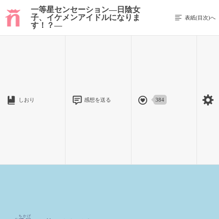
一等星センセーション―日陰女
子、イケメンアイドルになりま
表紙(目次)へ
す！？―
1 / 293
▶︎STAGE:0
しおり
感想を送る
384
#1 千景、お前アイドルやれ
１５歳の初冬。
日陰者人生に転機が訪れる。
ちかげ