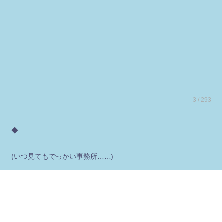
3 / 293
◆
(いつ見てもでっかい事務所……)
翌週の日曜日。