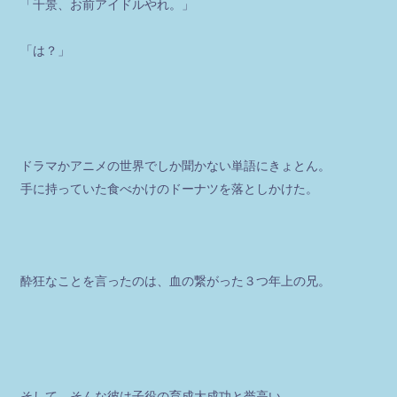
「
千景
、お前アイドルやれ。」
「は？」
ドラマかアニメの世界でしか聞かない単語にきょとん。
手に持っていた食べかけのドーナツを落としかけた。
酔狂なことを言ったのは、血の繋がった３つ年上の兄。
そして、そんな彼は子役の育成大成功と誉高い、