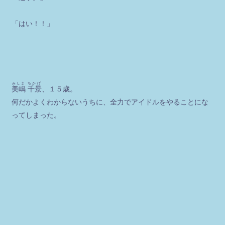
「はい！！」
みしま ちかげ
美嶋 千景
、１５歳。
何だかよくわからないうちに、全力でアイドルをやることにな
ってしまった。