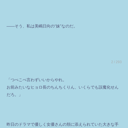
――そう、私は美嶋日向の“妹”なのだ。
2 / 293
「つべこべ言わずいいからやれ。
お前みたいなヒョロ長のちんちくりん、いくらでも誤魔化せん
だろ。」
昨日のドラマで優しく女優さんの頬に添えられていた大きな手