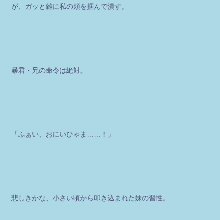
が、ガッと雑に私の頬を掴んで潰す。
暴君・兄の命令は絶対。
「ふぁい、おにいひゃま……！」
悲しきかな、小さい頃から叩き込まれた妹の習性。