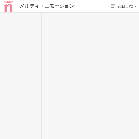
メルティ・エモーション
表紙(目次)へ
前のページを表示する
44 / 266
──あれ？でも、待って。
そもそもわたしがいることを、みんなは知ってる？
挨拶も、自己紹介もしていない、知らないお友達ばかりだっ
た。