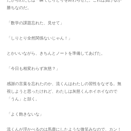
だからわたしは一瞬でしりとりを終わらせた。これは負けるが
勝ちなのだ。
「数学の課題忘れた、見せて」
「しりとり全然関係ないじゃん！」
とかいいながら、きちんとノートを準備してあげた。
「今日も相変わらず灰慈？」
感謝の言葉を忘れたのか、流くんはわたしの習性をなぞる。無
視しようと思ったけれど、わたしは灰慈くんホイホイなので
「うん」と頷く。
「よく飽きないな」
流くんが浮かべるのは馬鹿にしたような微笑みなので、カン！