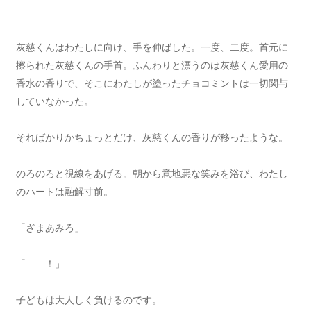
灰慈くんはわたしに向け、手を伸ばした。一度、二度。首元に
擦られた灰慈くんの手首。ふんわりと漂うのは灰慈くん愛用の
香水の香りで、そこにわたしが塗ったチョコミントは一切関与
していなかった。
そればかりかちょっとだけ、灰慈くんの香りが移ったような。
のろのろと視線をあげる。朝から意地悪な笑みを浴び、わたし
のハートは融解寸前。
「ざまあみろ」
「……！」
子どもは大人しく負けるのです。