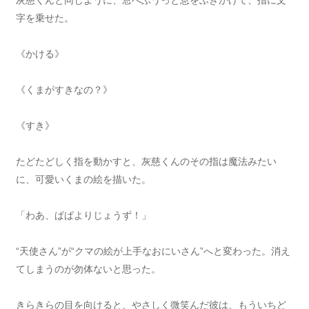
灰慈くんと同じように、窓へふうっと息をふきかけて、指に文
字を乗せた。
《かける》
《くまがすきなの？》
《すき》
たどたどしく指を動かすと、灰慈くんのその指は魔法みたい
に、可愛いくまの絵を描いた。
「わあ、ぱぱよりじょうず！」
“天使さん”が“クマの絵が上手なおにいさん”へと変わった。消え
てしまうのが勿体ないと思った。
きらきらの目を向けると、やさしく微笑んだ彼は、もういちど