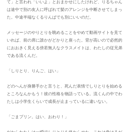
て」と言われ「いいよ」とおまかせにしたけれど、りるちゃん
は途中で別の友人に呼ばれて髪のアレンジを中断させてしまっ
た。中途半端なくるりんぱでも別にいいのだ。
メッセージのやりとりを眺めることをやめて動画サイトを見て
いれば、前の席に誰かがどかりと座った。背が高いので必然的
におおきく見える傍若無人なクラスメイトは、わたしの従兄弟
である流くんだ。
「しりとり、りんご、はい」
どのへんが身勝手かと言うと、死んだ表情でしりとりを始める
ところなんかもう！彼の性格を物語っている。流くんの中でわ
たしは小学生くらいで成長が止まっているに違いない。
「ごまプリン。はい、おわり！」