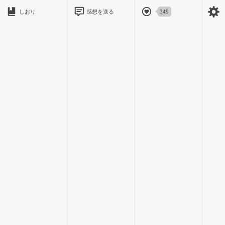
あ、でも、お兄ちゃんがいる。お兄ちゃんが見つけてくれるは
しおり
感想を送る
349
ず。
しかしお兄ちゃんたちは飽き性だ。途中で“やっぱやーめた”と、
別のものに興味を示す可能性がある。
お人形ごっこも、パズルも、ぬり絵も、ピアノも、最後まで付
き合ってくれたためしがない。
そうなったら、わたしはずっとここにいるの？
ちくちくの葉っぱに囲まれて、そのうち木みたいに足が固まっ
て、動けなくなって、お水が欲しいって言うことも出来なくな
った。
──『あ！』