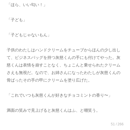
「ほら、いい匂い！」
「子ども」
「子どもじゃないもん」
子供のわたしはハンドクリームをチューブからほんの少し出し
て、ビジネスバッグを持つ灰慈くんの手にも付けてやった。灰
慈くんは表情を崩すことなく、ちょこんと乗せられたクリーム
さえも無視だ。なので、お姉さんになったわたしが灰慈くんの
骨ばったその手の甲にクリームを塗り広げた。
「これでいつも灰慈くんが好きなチョコミントの香り〜」
満面の笑みで見上げると灰慈くんはふ、と嘲笑う。
51 / 266