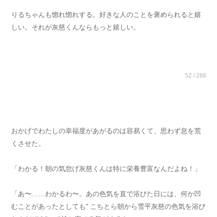
りるちゃんも惚れ惚れする。好きな人のことを褒められると嬉
しい。それが灰慈くんならもっと嬉しい。
52 / 266
おかげでわたしの幸福度があがるのは容易くて、思わず息を荒
くさせた。
「わかる！朝の気怠げ灰慈くんは特に栄養豊富なんだよね！」
「あ〜……わかるわ〜。あの色気を直で浴びた日には、何か凹
むことがあったとしても" こちとら朝から雪平灰慈の色気を浴び