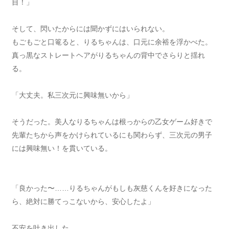
目！」
そして、閃いたからには聞かずにはいられない。
もごもごと口篭ると、りるちゃんは、口元に余裕を浮かべた。
真っ黒なストレートヘアがりるちゃんの背中でさらりと揺れ
る。
「大丈夫。私三次元に興味無いから」
そうだった。美人なりるちゃんは根っからの乙女ゲーム好きで
先輩たちから声をかけられているにも関わらず、三次元の男子
には興味無い！を貫いている。
「良かった〜……りるちゃんがもしも灰慈くんを好きになった
ら、絶対に勝てっこないから、安心したよ」
不安を吐き出した。