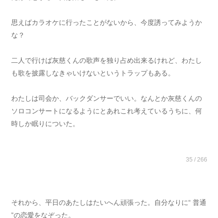
思えばカラオケに行ったことがないから、今度誘ってみようか
な？
二人で行けば灰慈くんの歌声を独り占め出来るけれど、わたし
も歌を披露しなきゃいけないというトラップもある。
わたしは司会か、バックダンサーでいい。なんとか灰慈くんの
ソロコンサートになるようにとあれこれ考えているうちに、何
時しか眠りについた。
35 / 266
それから、平日のあたしはたいへん頑張った。自分なりに“ 普通
”の恋愛をなぞった。