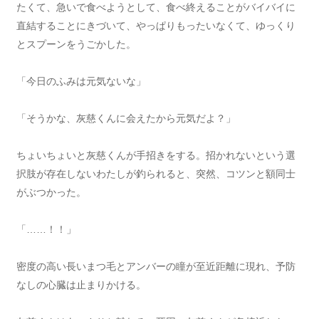
たくて、急いで食べようとして、食べ終えることがバイバイに
直結することにきづいて、やっぱりもったいなくて、ゆっくり
とスプーンをうごかした。
「今日のふみは元気ないな」
「そうかな、灰慈くんに会えたから元気だよ？」
ちょいちょいと灰慈くんが手招きをする。招かれないという選
択肢が存在しないわたしが釣られると、突然、コツンと額同士
がぶつかった。
「……！！」
密度の高い長いまつ毛とアンバーの瞳が至近距離に現れ、予防
なしの心臓は止まりかける。