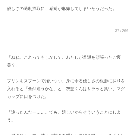
優しさの過剰摂取に、感覚が麻痺してしまいそうだった。
37 / 266
「ねね、これってもしかして、わたしが普通を頑張ったご褒
美？」
プリンをスプーンで掬いつつ、身に余る優しさの根源に探りを
入れると「全然違うかな」と、灰慈くんはサラッと笑い、マグ
カップに口をつけた。
「違ったんだー……。でも、嬉しいからそういうことにしよ
う」