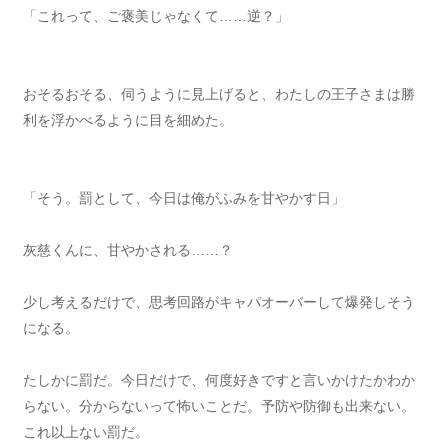
「これって、ご褒美じゃなくて……逆？」
おそるおそる、伺うように見上げると、わたしの王子さまは勝
利を浮かべるように目を細めた。
「そう。罰として、今日は俺がふみを甘やかす日」
灰慈くんに、甘やかされる……？
少し考えるだけで、思考回路がキャパオーバーして爆発しそう
になる。
たしかに罰だ。今日だけで、何度好きですと言いかけたかわか
らない。分からないって怖いことだ。予防や防御も出来ない。
これ以上ない罰だ。