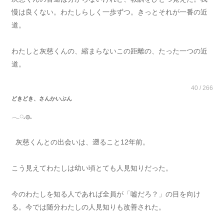
慢は良くない。わたしらしく一歩ずつ。きっとそれが一番の近
道。
わたしと灰慈くんの、縮まらないこの距離の、たった一つの近
道。
40 / 266
どきどき、さんかいぶん
𓂃◌𓈒𓐍𓈒
灰慈くんとの出会いは、遡ること12年前。
こう見えてわたしは幼い頃とても人見知りだった。
今のわたしを知る人であれば全員が「嘘だろ？」の目を向け
る。今では随分わたしの人見知りも改善された。