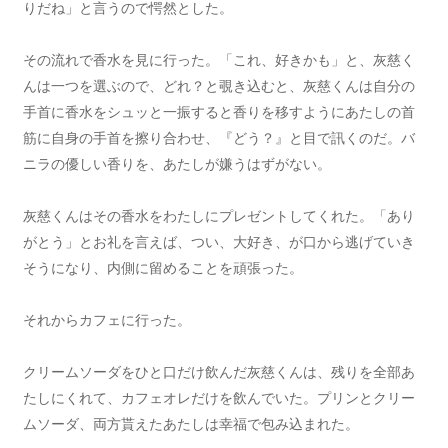
りだね」と言うので愕然とした。
その流れで香水を見に行った。「これ、好きかも」と、灰慈く
んは一つを選ぶので、どれ？と覗き込むと、灰慈くんは自分の
手首に香水をシュッと一振すると香りを移すようにあたしの首
筋に自身の手首を擦り合わせ、『どう？』と目で訊くのだ。バ
ニラの優しい香りを、あたしが嫌うはずがない。
灰慈くんはその香水をわたしにプレゼントしてくれた。「あり
がとう」とお礼を言えば、つい、大好き、が口から逃げていき
そうになり、内側に留めることを頑張った。
それからカフェに行った。
クリームソーダをひと口だけ飲んだ灰慈くんは、残りを全部あ
たしにくれて、カフェオレだけを飲んでいた。プリンとクリー
ムソーダ、両方貰えたあたしは幸福で包み込まれた。