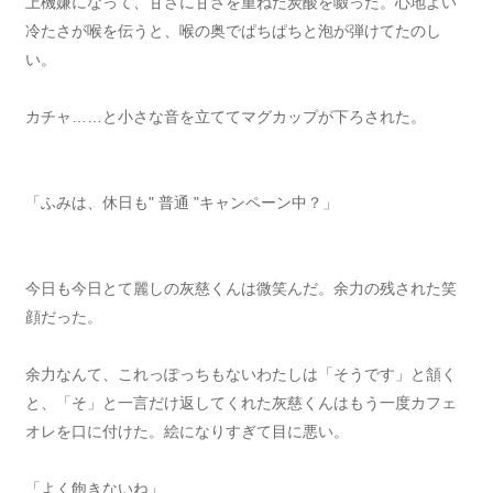
上機嫌になって、甘さに甘さを重ねた炭酸を啜った。心地よい
冷たさが喉を伝うと、喉の奥でぱちぱちと泡が弾けてたのし
い。
カチャ……と小さな音を立ててマグカップが下ろされた。
「ふみは、休日も" 普通 "キャンペーン中？」
今日も今日とて麗しの灰慈くんは微笑んだ。余力の残された笑
顔だった。
余力なんて、これっぽっちもないわたしは「そうです」と頷く
と、「そ」と一言だけ返してくれた灰慈くんはもう一度カフェ
オレを口に付けた。絵になりすぎて目に悪い。
「よく飽きないね」