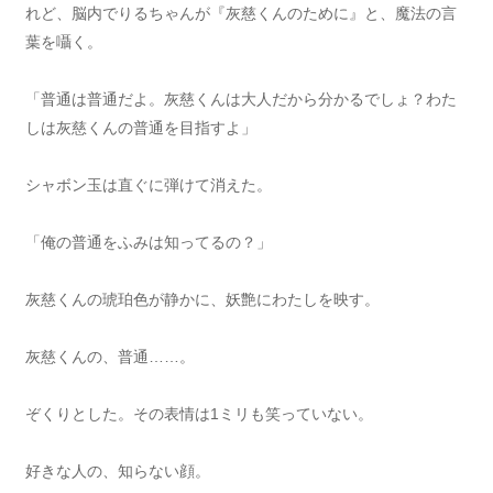
れど、脳内でりるちゃんが『灰慈くんのために』と、魔法の言
葉を囁く。
「普通は普通だよ。灰慈くんは大人だから分かるでしょ？わた
しは灰慈くんの普通を目指すよ」
シャボン玉は直ぐに弾けて消えた。
「俺の普通をふみは知ってるの？」
灰慈くんの琥珀色が静かに、妖艶にわたしを映す。
灰慈くんの、普通……。
ぞくりとした。その表情は1ミリも笑っていない。
好きな人の、知らない顔。