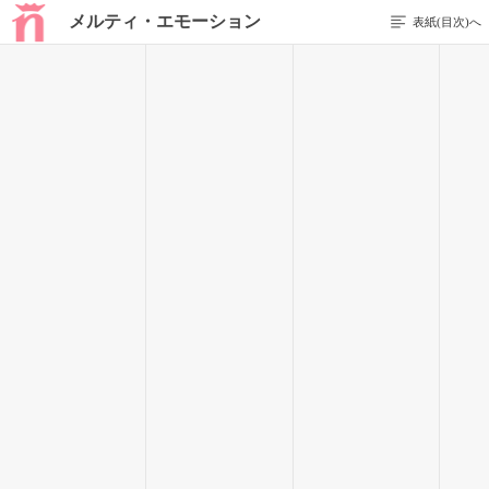
メルティ・エモーション
表紙(目次)へ
前のページを表示する
231 / 266
隣を見上げる。きらきらとした装飾品の中でも、灰慈くんは、
ひたすらに輝いている。普段横に流れている前髪も高校生仕様
なのか下ろされている。それから灰慈くんは第二ボタンまで外
すタイプらしく、シャープな顎のラインと、首元の筋が強調さ
れていて素敵だ。
ゆるく収まっているシャツの裾。華奢だけど骨太な腰周り。あ
あ、どこを切り取っても見飽きることがない。自然と涙がにじ