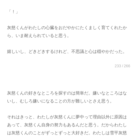
「！」
灰慈くんがわたしの心臓をおだやかにたくましく育てくれたか
ら、いま耐えられていると思う。
嬉しいし、どきどきするけれど、不思議と心は穏やかだった。
233 / 266
灰慈くんの好きなところを探すのは簡単だ。嫌いなところはな
いし、むしろ嫌いになることの方が難しいとさえ思う。
それはきっと、わたしが灰慈くんに夢中って理由以外に原因は
あって、灰慈くん自身の努力もあるんだと思う。だからわたし
は灰慈くんのことがずっとずっと大好きだ。わたしは雪平灰慈