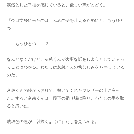
漠然とした幸福を感じていると、優しい声がとどく。
「今日学祭に来たのは、ふみの夢を叶えるためにと、もうひと
つ」
……もうひとつ……？
なんとなくだけど、灰慈くんが大事な話をしようとしているっ
てことはわかる。わたしは灰慈くんの幼なじみを17年している
のだ。
灰慈くんの膝からおりて、敷いてくれたブレザーの上に座っ
た。すると灰慈くんは一段下の踊り場に降り、わたしの手を取
ると跪いた。
琥珀色の瞳が、射抜くようにわたしを見つめる。