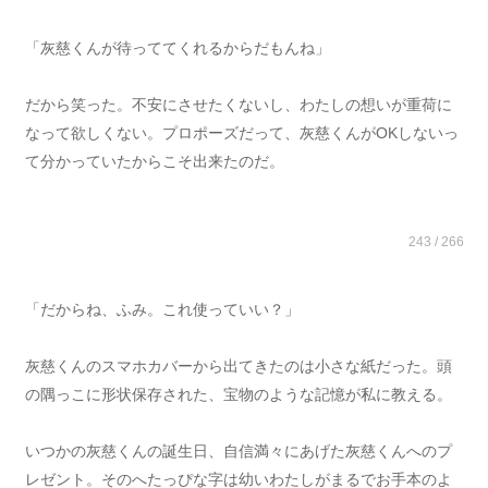
「灰慈くんが待っててくれるからだもんね」
だから笑った。不安にさせたくないし、わたしの想いが重荷に
なって欲しくない。プロポーズだって、灰慈くんがOKしないっ
て分かっていたからこそ出来たのだ。
243 / 266
「だからね、ふみ。これ使っていい？」
灰慈くんのスマホカバーから出てきたのは小さな紙だった。頭
の隅っこに形状保存された、宝物のような記憶が私に教える。
いつかの灰慈くんの誕生日、自信満々にあげた灰慈くんへのプ
レゼント。そのへたっぴな字は幼いわたしがまるでお手本のよ