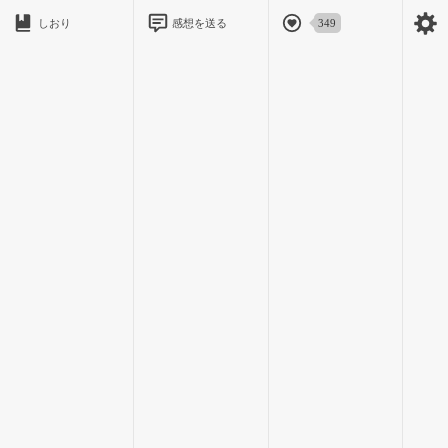
んだ。けれど、泣いたら灰慈くんに迷惑がかかるので絶対に泣
しおり
感想を送る
349
かない。
「ふみ、見すぎ」
あまりに見すぎて、叱られてしまった。
けれど、勿体なくて目が離せないのも許して欲しい。
「灰慈くんがいる」
思う存分に灰慈くんを眺めたあと、当たり前の感想を口にす
る。
「いつもいるけど」
灰慈くんもまた、やさしい言葉を息をするみたいに言ってくれ