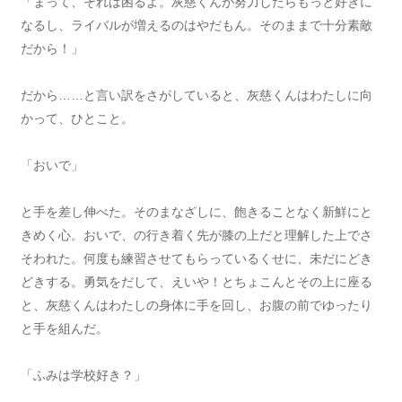
「まって、それは困るよ。灰慈くんが努力したらもっと好きに
なるし、ライバルが増えるのはやだもん。そのままで十分素敵
だから！」
だから……と言い訳をさがしていると、灰慈くんはわたしに向
かって、ひとこと。
「おいで」
と手を差し伸べた。そのまなざしに、飽きることなく新鮮にと
きめく心。おいで、の行き着く先が膝の上だと理解した上でさ
そわれた。何度も練習させてもらっているくせに、未だにどき
どきする。勇気をだして、えいや！とちょこんとその上に座る
と、灰慈くんはわたしの身体に手を回し、お腹の前でゆったり
と手を組んだ。
「ふみは学校好き？」