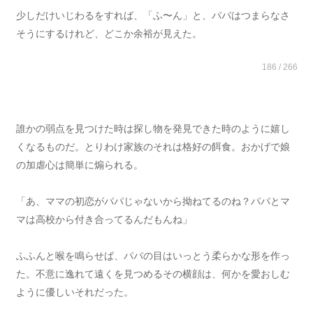
少しだけいじわるをすれば、「ふ〜ん」と、パパはつまらなさ
そうにするけれど、どこか余裕が見えた。
186 / 266
誰かの弱点を見つけた時は探し物を発見できた時のように嬉し
くなるものだ。とりわけ家族のそれは格好の餌食。おかげで娘
の加虐心は簡単に煽られる。
「あ、ママの初恋がパパじゃないから拗ねてるのね？パパとマ
マは高校から付き合ってるんだもんね」
ふふんと喉を鳴らせば、パパの目はいっとう柔らかな形を作っ
た。不意に逸れて遠くを見つめるその横顔は、何かを愛おしむ
ように優しいそれだった。