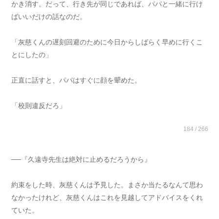
かき消す。だって、行き先が同じであれば、パパと一緒に行け
ばいいだけの話なのだ。
「灰慈くんの遅刻回避のために今日からしばらく早めに行くこ
とにしたの」
正直に話すと、パパはすぐに顔を顰めた。
「校則違反だろ」
184 / 266
──『久遠寺先生は絶対に止めるだろうから』
約束をした時、灰慈くんは予見した。まさか当たるなんて思わ
なかったけれど、灰慈くんはこれを見越してアドバイスをくれ
ていた。