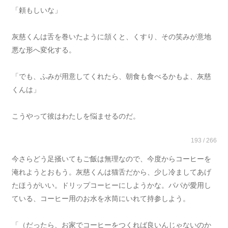
「頼もしいな」
灰慈くんは舌を巻いたように頷くと、くすり、その笑みが意地
悪な形へ変化する。
「でも、ふみが用意してくれたら、朝食も食べるかもよ、灰慈
くんは」
こうやって彼はわたしを悩ませるのだ。
193 / 266
今さらどう足掻いてもご飯は無理なので、今度からコーヒーを
淹れようとおもう。灰慈くんは猫舌だから、少し冷ましてあげ
たほうがいい。ドリップコーヒーにしようかな。パパが愛用し
ている、コーヒー用のお水を水筒にいれて持参しよう。
「（だったら、お家でコーヒーをつくれば良いんじゃないのか