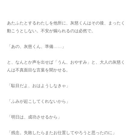
あたふたとするわたしを他所に、灰慈くんはその後、まったく
動こうとしない。不安が煽られるのは必然で。
「あの、灰慈くん、準備……」
と、なんとか声を出せば「うん、おやすみ」と、大人の灰慈く
んは不真面目な言葉を聞かせる。
「駄目だよ、おはようしなきゃ」
「ふみが起こしてくれないから」
「明日は、成功させるから」
「残念。失敗したらまたお仕置してやろうと思ったのに」