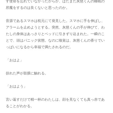
す使命を忘れていなかったからか、はたまた灰慈くんの睡眠の
邪魔をするのは良くないと思ったのか。
音源であるスマホは枕元にて発見した。スマホに手を伸ばし、
アラームを止めようとする。突然、灰慈くんの手が伸びて、わ
たしの身体はあっさりとベッドに引きずり込まれた。一瞬のこ
とで、頭はパニック状態。なのに嗅覚は、灰慈くんの香りでい
っぱいになるから幸福で満たされるのだ。
「おはよ」
掠れた声が鼓膜に触れる。
「おはよう」
言い返すだけで精一杯のわたしは、顔を見なくても真っ赤であ
ることがわかる。