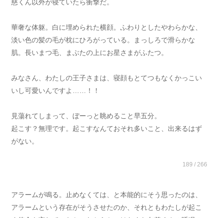
慈くん以外が寝ていたら衝撃だ。
華奢な体躯。白に埋められた横顔。ふわりとしたやわらかな、
淡い色の髪の毛が枕にひろがっている。まっしろで滑らかな
肌。長いまつ毛、まぶたの上にお星さまがふたつ。
みなさん、わたしの王子さまは、寝顔もとてつもなくかっこい
いし可愛いんですよ……！！
見蕩れてしまって、ぼーっと眺めること早五分。
起こす？無理です。起こすなんておそれ多いこと、出来るはず
がない。
189 / 266
アラームが鳴る。止めなくては、と本能的にそう思ったのは、
アラームという存在がそうさせたのか、それともわたしが起こ