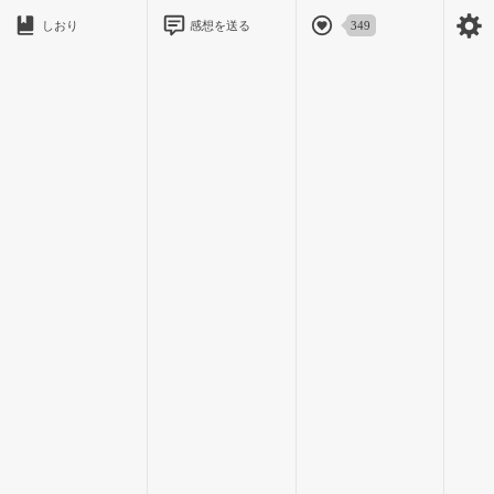
「待ってないから平気です。向こうに行こう」
しおり
感想を送る
349
灰慈くんを女子コーナーから遠ざけながら、平気を口にした。
灰慈くんはくすりと微笑む。
「雑な嘘をつくな」
「嘘じゃないもん」
「今日何時に学校終わったの」
「16時半くらいかなあ」
「待ってるじゃん」
灰慈くんはどうしても「待たせた」にしたいらしい。わたしが
勝手に待ちたかっただけなのに、どうか自分を責めないでほし