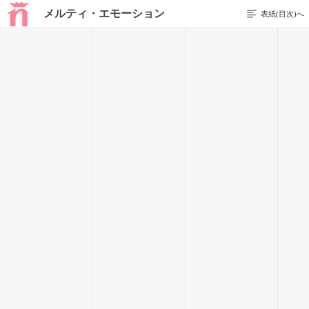
メルティ・エモーション
表紙(目次)へ
前のページを表示する
179 / 266
「ねえ、あの人ビジュ良すぎ」
「ほんとだ、かっこ良……！」
幸せぽやぽやなわたしは、心の声とおなじ声を拾ったおかげで
現実に戻った。そうだ、周りは可愛い女の子が多いんだ。灰慈
くんが目移りする可能性がある。それはやめていただきたい。
お願いだから。