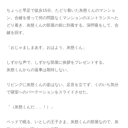
ちょっと早足で徒歩15分。たどり着いた灰慈くんのマンショ
ン。合鍵を使って何の問題なくマンションのエントランスへた
どり着き、灰慈くんの部屋の前に到着する。深呼吸をして、合
鍵を回す。
「おじゃましまあす。おはよう、灰慈くん」
しずかな声で、しずかな部屋に挨拶をプレゼントする。
灰慈くんからの返事は期待しない。
リビングに灰慈くんの姿はない。足音を立てず、くのいち気分
で寝室へのパーテーションをスライドさせた。
「（灰慈くんだ……！）」
ベッドで眠る、いとしの王子さま。灰慈くんの部屋なので、灰