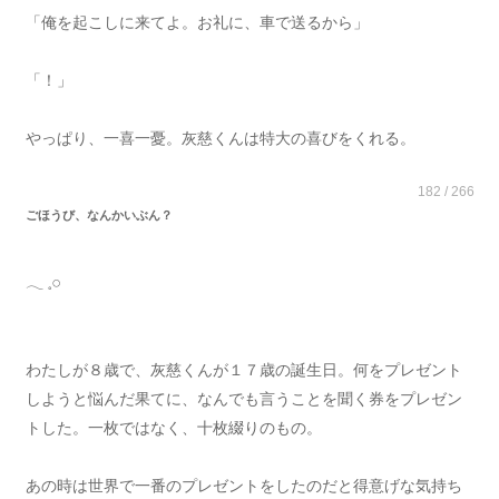
「俺を起こしに来てよ。お礼に、車で送るから」
「！」
やっぱり、一喜一憂。灰慈くんは特大の喜びをくれる。
182 / 266
ごほうび、なんかいぶん？
‪𓂃 𓈒𓏸
わたしが８歳で、灰慈くんが１７歳の誕生日。何をプレゼント
しようと悩んだ果てに、なんでも言うことを聞く券をプレゼン
トした。一枚ではなく、十枚綴りのもの。
あの時は世界で一番のプレゼントをしたのだと得意げな気持ち