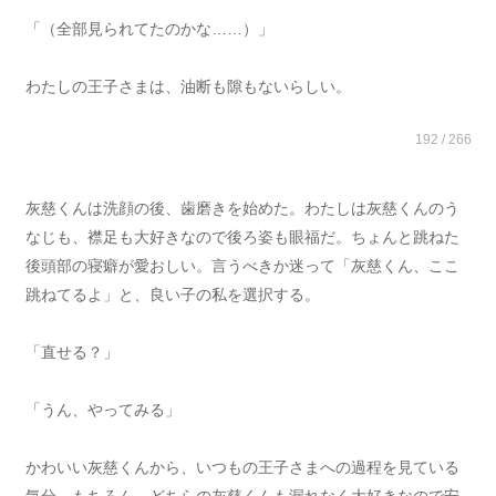
「（全部見られてたのかな……）」
わたしの王子さまは、油断も隙もないらしい。
192 / 266
灰慈くんは洗顔の後、歯磨きを始めた。わたしは灰慈くんのう
なじも、襟足も大好きなので後ろ姿も眼福だ。ちょんと跳ねた
後頭部の寝癖が愛おしい。言うべきか迷って「灰慈くん、ここ
跳ねてるよ」と、良い子の私を選択する。
「直せる？」
「うん、やってみる」
かわいい灰慈くんから、いつもの王子さまへの過程を見ている