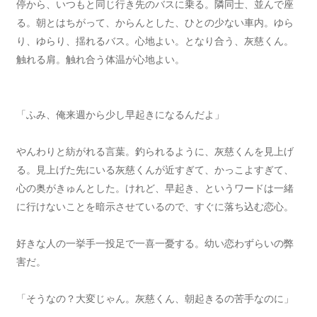
停から、いつもと同じ行き先のバスに乗る。隣同士、並んで座
る。朝とはちがって、からんとした、ひとの少ない車内。ゆら
り、ゆらり、揺れるバス。心地よい。となり合う、灰慈くん。
触れる肩。触れ合う体温が心地よい。
「ふみ、俺来週から少し早起きになるんだよ」
やんわりと紡がれる言葉。釣られるように、灰慈くんを見上げ
る。見上げた先にいる灰慈くんが近すぎて、かっこよすぎて、
心の奥がきゅんとした。けれど、早起き、というワードは一緒
に行けないことを暗示させているので、すぐに落ち込む恋心。
好きな人の一挙手一投足で一喜一憂する。幼い恋わずらいの弊
害だ。
「そうなの？大変じゃん。灰慈くん、朝起きるの苦手なのに」