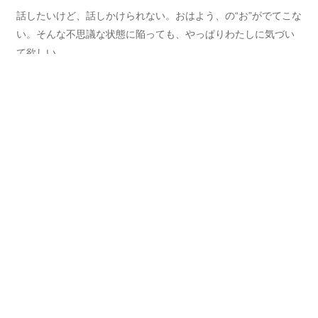
話したいけど、話しかけられない。おはよう、の“お”がでてこな
い。そんな不思議な状態に陥っても、やっぱりわたしに気づい
て欲しい。
どうしよう、もう時間が無い。
うんと悩んで、それから灰慈くんの背後に近寄る。それから、
灰慈くんのスーツの裾をくんと引っ張った。気づいた彼が振り
向く。
「ん？おはよ」
「…………おはよ」
「どうした、元気ないな」
灰慈くんはすぐにわたしを見透かす。元気がないつもりはない