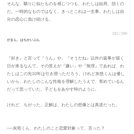
そんな、驕りに似たものを感じつつも、わたしは結局、頷くの
だ。一時的なものではなく、きっとこれは一生事。わたしは自
分の恋心に負け続ける。
162 / 266
がまん、はちかいぶん
『好き』と言って『うん』や、『そうだね』以外の返事が届く
日が来るなんて。その答えが『嫌い』や『無理』であれば、わ
たしはこの先10年は引き摺っただろう。けれど灰慈くんは優し
いから、わたしのこんな性格を理解したうえで、宥めているん
だって思っていた。子どもをあやす時のように。
けれど、ちがった。正解は、わたしの想像とは真逆だった。
──灰慈くん、わたしのこと恋愛対象って、言った？