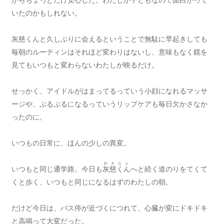
からちょっとだけ安心した。わたしが子どもなので面白がって
いたのかもしれない。
灰慈くんと久しぶりに会えるということで無駄に早起きしても
毎朝のルーティンはそれほど変わりはないし、意味もなく鏡を
見てもいつもと変わらないわたしが映るだけ。
せっかく、アイドルがはまってるっていう小顔になれるマッサ
ージや、ぷるぷるになるっていうリップケアも毎日欠かさなか
ったのに。
いつもの日常に、ほんの少しの異変。
好きな人
いつもと同じ通学路。今日も
灰慈くん
へと続く道のりをてくて
くと歩く、いつもと同じになるはずのわたしの朝。
だけど今日は、バス停が近づくにつれて、心臓が変にドキドキ
と高鳴って大変だった。