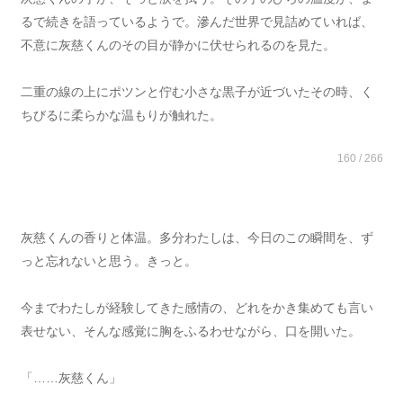
るで続きを語っているようで。滲んだ世界で見詰めていれば、
不意に灰慈くんのその目が静かに伏せられるのを見た。
二重の線の上にポツンと佇む小さな黒子が近づいたその時、く
ちびるに柔らかな温もりが触れた。
160 / 266
灰慈くんの香りと体温。多分わたしは、今日のこの瞬間を、ず
っと忘れないと思う。きっと。
今までわたしが経験してきた感情の、どれをかき集めても言い
表せない、そんな感覚に胸をふるわせながら、口を開いた。
「……灰慈くん」