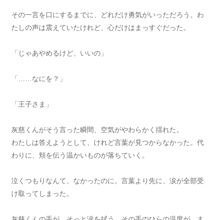
その一言を口にするまでに、どれだけ勇気がいっただろう。わ
たしの声は震えていたけれど、心だけはまっすぐだった。
「じゃあやめるけど、いいの」
「……なにを？」
「王子さま」
灰慈くんがそう言った瞬間、空気がやわらかく揺れた。
わたしは答えようとして、けれど言葉が見つからなかった。代
わりに、頬を伝う温かいものが落ちていく。
泣くつもりなんて、なかったのに。言葉より先に、涙が全部受
け取ってしまった。
灰慈くんの手が、そっと涙を拭う。その手のひらの温度が、ま