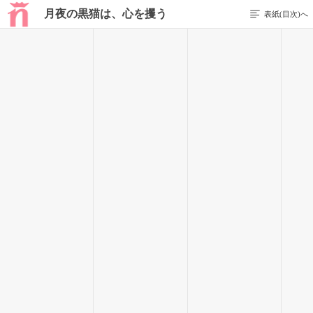
月夜の黒猫は、心を攫う
表紙(目次)へ
20 / 141
朝の情報番組では、十代の女性が殺害された事件が『孤独な
魔女の物語』がモチーフになっているのでは……と話題になっ
ていた。
でも、事件と物語が似ているのは、銀のナイフと心臓を抜き
取られたという部分的なところだけな気がする。
猟奇的に女性を殺害した犯人と、大切な人のために自分の