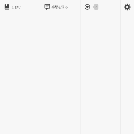
《心臓》を差し出した魔女では、想いも目的も違ったはずだ。
しおり
感想を送る
7
悲しく美しい物語の余韻から抜け出せないまま、ゆっくりと
本を閉じる。
置いてあった棚に本をしまっていると、ふいに後ろから右肩
をつかまれた。
「お嬢様っ……！」
息を切らした声で呼ばれて、ドキリとする。
振り向くと、血相を変えた稀月くんが後ろに立っていた。
「教室に迎えに行ってもいないので心配しました。なぜ、こん
なところに……」