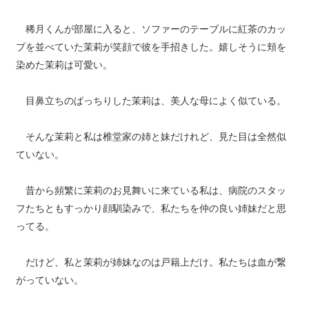
稀月くんが部屋に入ると、ソファーのテーブルに紅茶のカッ
プを並べていた茉莉が笑顔で彼を手招きした。嬉しそうに頬を
染めた茉莉は可愛い。
目鼻立ちのぱっちりした茉莉は、美人な母によく似ている。
そんな茉莉と私は椎堂家の姉と妹だけれど、見た目は全然似
ていない。
昔から頻繁に茉莉のお見舞いに来ている私は、病院のスタッ
フたちともすっかり顔馴染みで、私たちを仲の良い姉妹だと思
ってる。
だけど、私と茉莉が姉妹なのは戸籍上だけ。私たちは血が繋
がっていない。