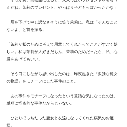
「そっかあ。高校生になると、大人っぽいプレゼントをもらう
んだね。茉莉のプレゼント、やっぱり子どもっぽかったかな」
眉を下げて申し訳なさそうに笑う茉莉に、私は「そんなこと
ないよ」と首を振る。
「茉莉が私のために考えて用意してくれたってことがすごく嬉
しい。私は茉莉が大好きだもん。茉莉のためだったら、私、心
臓をあげてもいい」
そう口にしながら思い出したのは、昨夜起きた『孤独な魔女
の物語』をモチーフにした事件のこと。
あの事件やモチーフになったという童話な気になったのは、
単順に怪奇的な事件だからじゃない。
ひとりぼっちだった魔女と友達になってくれた病気のお姫
様。