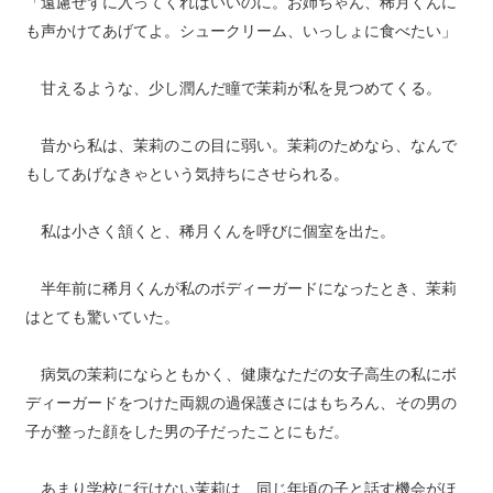
「遠慮せずに入ってくればいいのに。お姉ちゃん、稀月くんに
も声かけてあげてよ。シュークリーム、いっしょに食べたい」
甘えるような、少し潤んだ瞳で茉莉が私を見つめてくる。
昔から私は、茉莉のこの目に弱い。茉莉のためなら、なんで
もしてあげなきゃという気持ちにさせられる。
私は小さく頷くと、稀月くんを呼びに個室を出た。
半年前に稀月くんが私のボディーガードになったとき、茉莉
はとても驚いていた。
病気の茉莉にならともかく、健康なただの女子高生の私にボ
ディーガードをつけた両親の過保護さにはもちろん、その男の
子が整った顔をした男の子だったことにもだ。
あまり学校に行けない茉莉は、同じ年頃の子と話す機会がほ