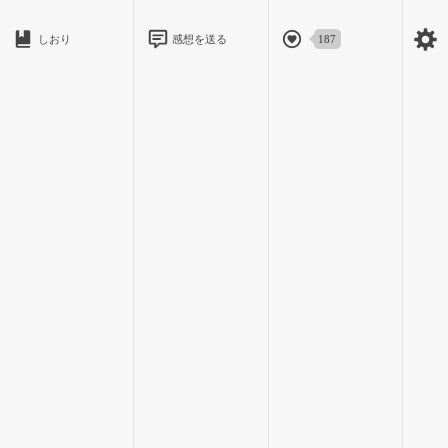
自分の姿を見られたら大変なことになるため、慎重に行く。
しおり
感想を送る
187
無事に抜けることができると教室に猛ダッシュ。
二日目の教室はにぎわいを見せていた。
「おはよー美鈴ちゃん。」
教室に入ると前の席から明るい声！
「椎菜ちゃんおはよっ」
ん～友達って最高！