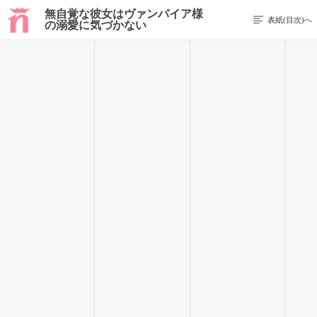
無自覚な彼女はヴァンパイア様
表紙(目次)へ
の溺愛に気づかない
前のページを表示する
48 / 140
次の日は雨だった。
しとしと降る雨の音に起きると慌てて支度をする。
部屋から出るともう新堂さんはいないのか彼の部屋からは物音
一つしなかった。
裏口からと言ってももし新堂さんが出るとこを見られていた場
合、