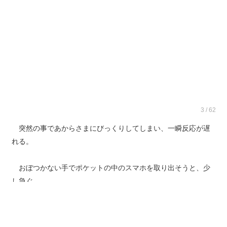
3 / 62
突然の事であからさまにびっくりしてしまい、一瞬反応が遅
れる。
おぼつかない手でポケットの中のスマホを取り出そうと、少
し急ぐ。
けれどその時、するっと手からスマホが滑り落ちた。