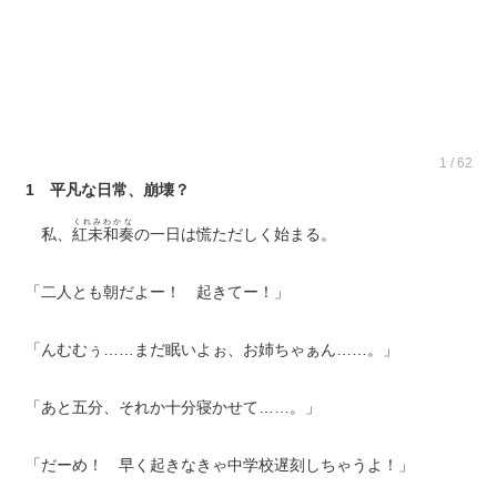
1 / 62
1 平凡な日常、崩壊？
くれみわかな
私、
紅未和奏
の一日は慌ただしく始まる。
「二人とも朝だよー！ 起きてー！」
「んむむぅ……まだ眠いよぉ、お姉ちゃぁん……。」
「あと五分、それか十分寝かせて……。」
「だーめ！ 早く起きなきゃ中学校遅刻しちゃうよ！」