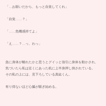
「…お願いだから、もっと自覚してくれ」
「自覚……？」
「……危機感持てよ」
「え……？…っ、わっ」
急に身体が離れたかと思うとグイッと強引に身体を動かされ、
気づいたら私は近くにあった机に上半身押し倒されている。
その私の上には、見下ろしている真紘くん。
有り得ないほど心臓が騒ぎ始める。