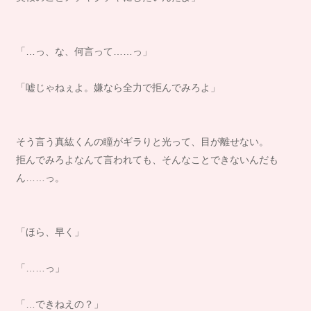
「…っ、な、何言って……っ」
「嘘じゃねぇよ。嫌なら全力で拒んでみろよ」
そう言う真紘くんの瞳がギラりと光って、目が離せない。
拒んでみろよなんて言われても、そんなことできないんだも
ん……っ。
「ほら、早く」
「……っ」
「…できねえの？」