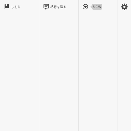
三年生の廊下でも見られるんじゃ、休みどころないじゃん。
しおり
感想を送る
5,025
…その時。
後ろから右腕をガシリと掴まれ、驚いて後ろを振り向くと、
「ねぇ君、宇原美桜ちゃんだよね？」
知らない男の人二人が私の腕を掴んでニヤニヤ笑っていた。
……誰、この人達。
南朋の知り合いというわけではなさそうだ。初めて見るから。
意外と腕を掴む力が強くて不快感を覚える。
「…どなたですか」