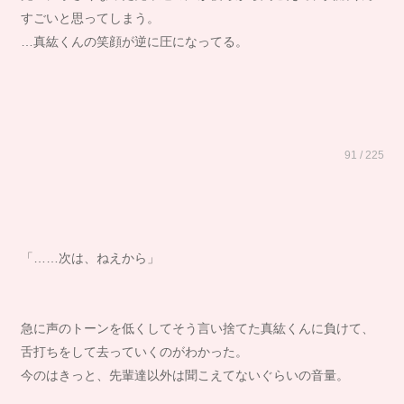
すごいと思ってしまう。
…真紘くんの笑顔が逆に圧になってる。
91 / 225
「……次は、ねえから」
急に声のトーンを低くしてそう言い捨てた真紘くんに負けて、
舌打ちをして去っていくのがわかった。
今のはきっと、先輩達以外は聞こえてないぐらいの音量。