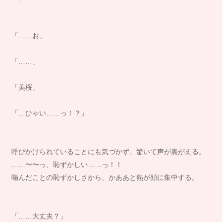
「……お」
「……」
「美桜」
「…ひゃい……っ！？」
呼びかけられていることにも気づかず、驚いて声が裏がえる。
……〜〜っ、恥ずかしい……っ！！
噛んだことの恥ずかしさから、かああと熱が顔に集中する。
「……大丈夫？」