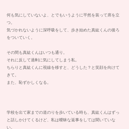
何も気にしていないよ、とでもいうように平然を装って席を立
つ。
気づかれないように深呼吸をして、歩き始めた真紘くんの後ろ
をついていく。
その間も真紘くんはいつも通り。
それに反して過剰に気にしてしまう私。
ちらりと真紘くんに視線を移すと、どうした？と笑顔を向けて
きて。
また、恥ずかしくなる。
学校を出て家までの道のりを歩いている時も、真紘くんはずっ
と話しかけてくるけど、私は曖昧な返事をしては聞いていな
い。