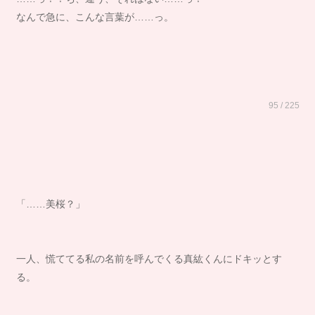
なんで急に、こんな言葉が……っ。
95 / 225
「……美桜？」
一人、慌ててる私の名前を呼んでくる真紘くんにドキッとす
る。