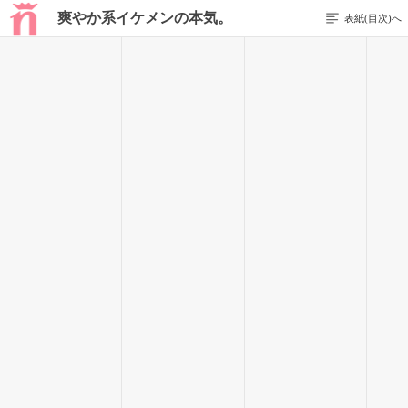
爽やか系イケメンの本気。
表紙(目次)へ
87 / 225
……なにしてるんだろ、私。最近らしくないな。
廊下を歩きながら南朋を困らせてしまったんじゃないかと少し
後悔する。
ひとつ、ため息をつく。
そのまま歩いていると、やっぱりチラチラと視線を感じて。