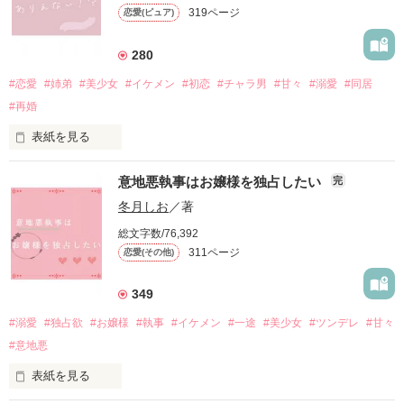
319ページ
恋愛(ピュア)
────────────────

男耐性ゼロの平凡女子

"友達の妹"に全然優しくない意地悪野郎。

280
────────────────

#恋愛
#姉弟
#美少女
#イケメン
#初恋
#チャラ男
#甘々
#溺愛
#同居
「……俺に近づくな」

三倉 雪桜

ｰ Mikura Yura ｰ

────────────────

#再婚
クール系無自覚美少女

表紙を見る
だから……

「今日から弟になる宇佐美蒼です」

毒舌なイケメンがいるんだろう。

宇原 美桜

×

それから彼は私を見つける度に、

意地悪執事はお嬢様を独占したい
完
- Uhara Mio -

" 何人も男がいる "

冬月しお
／著
本当は男耐性ゼロの純粋美少女

「へぇ、俺のことで頭いっぱいなんだ」

総文字数/76,392
「……あ、あの女嫌いって本当、なんですか…？」

×

色気満載の毒舌イケメン男子

311ページ
恋愛(その他)
「……」

花染 雪音

なぜかイタズラをしてくるようになって。

━━━━ え、同い年！？

倉科 知佳

ｰ Hanazome Yukine ｰ

爽やか系王子様…？

ｰ Kurashina Chika ｰ

「あのお姫様扱えんの俺しかいねえから」

349
いや、これはさすがに無理がある、よね？

#溺愛
#独占欲
#お嬢様
#執事
#イケメン
#一途
#美少女
#ツンデレ
#甘々
柚希 真紘

「こんなので顔真っ赤になっちゃうんだ？」

#意地悪
- Yuzuki Mahiro -

×

「好きになんないでね、私のこと」

────────────────

表紙を見る
こんな男にドキドキするなんて、ムカつく。
