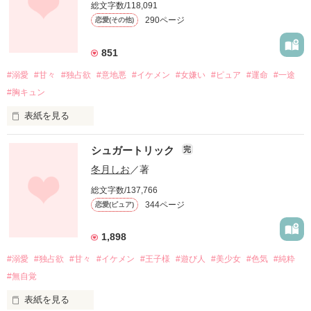
総文字数/118,091
天使様と呼ばれる可愛い私と、

290ページ
恋愛(その他)
851
#溺愛
#甘々
#独占欲
#意地悪
#イケメン
#女嫌い
#ピュア
#運命
#一途
王子様と呼ばれるイケメンな先輩は、

#胸キュン
表紙を見る
誰にでも優しくて完璧らしい。

シュガートリック
完
冬月しお
／著
総文字数/137,766
344ページ
恋愛(ピュア)
目を開けたら私は

なんて、実際は───────。

1,898
#溺愛
#独占欲
#甘々
#イケメン
#王子様
#遊び人
#美少女
#色気
#純粋
何故か保健室のベッドにいました。

#無自覚
────────────────

表紙を見る