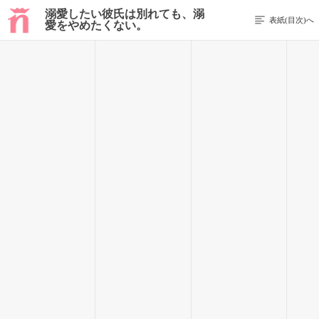
溺愛したい彼氏は別れても、溺
表紙(目次)へ
愛をやめたくない。
前のページを表示する
19 / 243
……ううん、気にしないほうが良い。
強引に納得させ、うんうんと頷く。
――だけどその日から、庵先輩と関わる事が減った。
はぁ……。