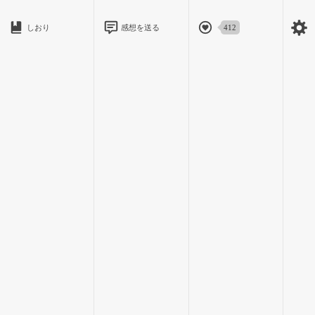
しおり
感想を送る
412
考えすぎて思わず、ため息を吐いた。
ここ一週間、先輩とまともに話していない。
送り迎えはメールの通りだから、特に追及するような事でも
ない。
でもお昼も最近はなかなか時間が合わなくて、一人で裏庭に
いる事も増えた。
「先輩、今日は……」
「ごめん、今日もちょっとやる事があって食べれそうにな
い。」
先輩の教室に行って聞いてみても、そう返されるだけ。