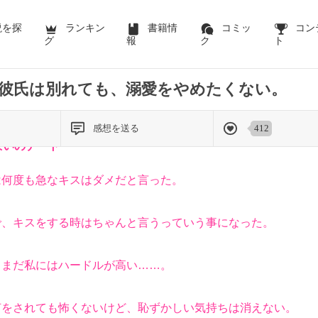
前のページを表示する
説を探
ランキン
書籍情
コミッ
コン
グ
報
ク
ト
彼氏は別れても、溺愛をやめたくない。
感想を送る
412
ぱいのデート
何度も急なキスはダメだと言った。
、キスをする時はちゃんと言うっていう事になった。
まだ私にはハードルが高い……。
をされても怖くないけど、恥ずかしい気持ちは消えない。