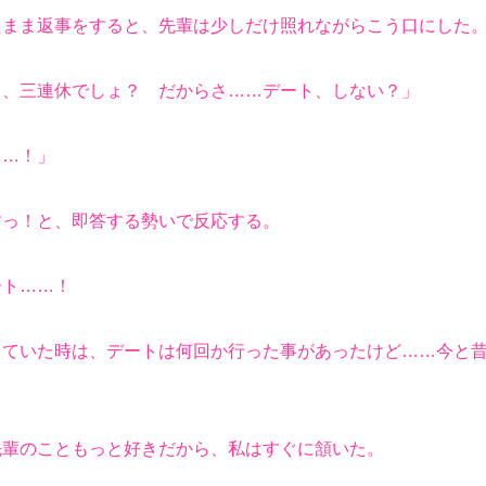
まま返事をすると、先輩は少しだけ照れながらこう口にした
日、三連休でしょ？ だからさ……デート、しない？」
……！」
っ！と、即答する勢いで反応する。
ト……！
ていた時は、デートは何回か行った事があったけど……今と昔
輩のこともっと好きだから、私はすぐに頷いた。