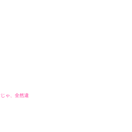
。
じゃ、全然違