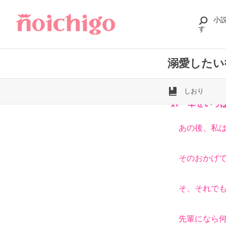
小
す
溺愛したい
しおり
17 幸せいっ
あの後、私は
そのおかげで
そ、それでも
先輩になら何