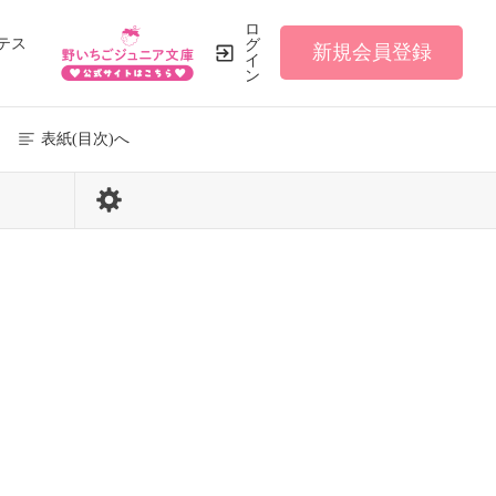
ロ
テス
グ
新規会員登録
イ
ン
表紙(目次)へ
215 / 243