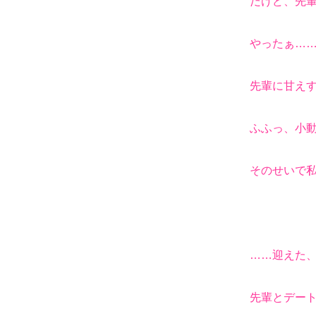
だけど、先輩
やったぁ……
先輩に甘えす
ふふっ、小動
そのせいで私
……迎えた、
先輩とデート