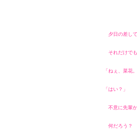
夕日の差して
それだけでも
「ねぇ、菜花
「はい？」
不意に先輩か
何だろう？