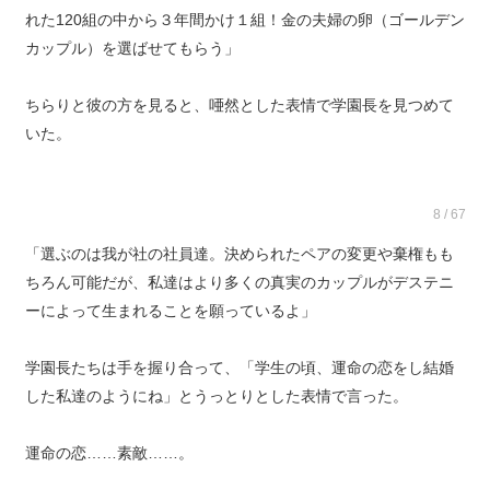
れた120組の中から３年間かけ１組！金の夫婦の卵（ゴールデン
カップル）を選ばせてもらう」
ちらりと彼の方を見ると、唖然とした表情で学園長を見つめて
いた。
8 / 67
「選ぶのは我が社の社員達。決められたペアの変更や棄権もも
ちろん可能だが、私達はより多くの真実のカップルがデステニ
ーによって生まれることを願っているよ」
学園長たちは手を握り合って、「学生の頃、運命の恋をし結婚
した私達のようにね」とうっとりとした表情で言った。
運命の恋……素敵……。