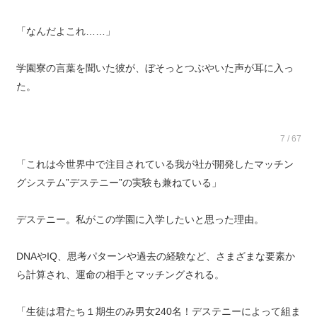
「なんだよこれ……」
学園寮の言葉を聞いた彼が、ぼそっとつぶやいた声が耳に入っ
た。
7 / 67
「これは今世界中で注目されている我が社が開発したマッチン
グシステム”デステニー”の実験も兼ねている」
デステニー。私がこの学園に入学したいと思った理由。
DNAやIQ、思考パターンや過去の経験など、さまざまな要素か
ら計算され、運命の相手とマッチングされる。
「生徒は君たち１期生のみ男女240名！デステニーによって組ま