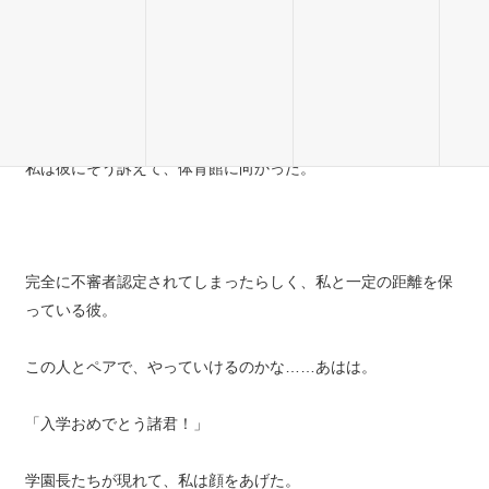
ちょうどよかった……！
「と、とにかく、嘘じゃないんです！ひとまず入学式に向かい
ましょう！そこで説明があります！」
私は彼にそう訴えて、体育館に向かった。
完全に不審者認定されてしまったらしく、私と一定の距離を保
っている彼。
この人とペアで、やっていけるのかな……あはは。
「入学おめでとう諸君！」
学園長たちが現れて、私は顔をあげた。