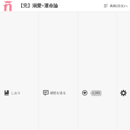
【完】溺愛×運命論
表紙(目次)へ
前のページを表示する
5 / 67
私が嘘を言っていると思っているのか、呆れた表情の彼。
きっと何を言っても、私の言葉は信じてくれないだろう。
しおり
感想を送る
1,395
そう思った時、学内のアナウンスが聞こえた。
『もうすぐ入学式が始まります。生徒のみなさんは体育館に移
動してください』