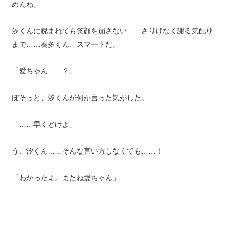
めんね」
汐くんに睨まれても笑顔を崩さない……さりげなく謝る気配り
まで……奏多くん、スマートだ。
「愛ちゃん……？」
ぼそっと、汐くんが何か言った気がした。
「……早くどけよ」
う、汐くん……そんな言い方しなくても……！
「わかったよ。またね愛ちゃん」
奏多くんは気を悪くした様子もなく、笑顔を残して自分の席に
移動した。