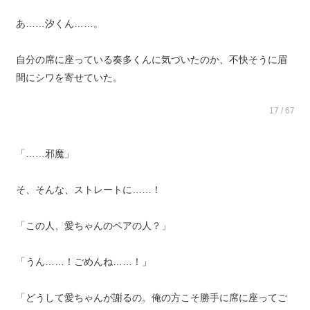
あ……汐くん……。
自分の席に座っている奏多くんに気づいたのか、不快そうに眉
間にシワを寄せていた。
17 / 67
「……邪魔」
そ、そんな、ストレートに……！
「この人、愛ちゃんのペアの人？」
「うん……！ごめんね……！」
「どうして愛ちゃんが謝るの。俺の方こそ勝手に席に座ってご