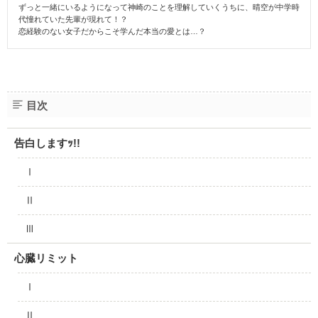
ずっと一緒にいるようになって神崎のことを理解していくうちに、晴空が中学時
代憧れていた先輩が現れて！？
恋経験のない女子だからこそ学んだ本当の愛とは…？
目次
告白しますｯ!!
Ⅰ
Ⅱ
Ⅲ
心臓リミット
Ⅰ
Ⅱ