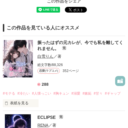
この作品をシェア
この作品を見ている人にオススメ
振ったはずの元カレが、今でも私を離してく
れません。
完
白雪りん
／著
総文字数/88,326
352ページ
恋愛(ラブコメ)
288
#モテる
#冷たい
#人懐っこい
#胸キュン
#溺愛
#嫉妬
#甘々
#ギャップ
表紙を見る
ECLIPSE
完
「好きだったから、別れを選んだ。」

RENA
／著