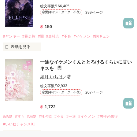
モテる人を好きになるのが怖かった。

総文字数/166,405
だから私は、中学時代に大好きだった彼を自分から振った。

399ページ
恋愛(キケン・ダーク・不良)
もう会うことはないと思っていたのに、

高校生になって再会した彼は、隣の学校で”王子様”と呼ばれる
150
人気者になっていた。

#ヤンキー
#暴走族
#闇
#裏社会
#不良
#イケメン
#胸キュン
表紙を見る
他の女の子には冷たいのに

私にだけ昔と変わらない笑顔を向けてくる。

表紙画像はAIです
一途なイケメンくんととろけるくらいに甘い
キスを
完
「澪ちゃん。」

如月 いちは
／著
作品を読む
それは止まっていた恋が再び動き始める合図──。

総文字数/92,933
207ページ
恋愛(キケン・ダーク・不良)
✨.ﾟ･*..☆.｡.:*✨.☆.｡.:. *:ﾟ✨.ﾟ･*..☆.｡.:*✨

1,722
人見知りだけど優しい無自覚だけどモテる

#恋愛
#甘々
#溺愛
#独占欲
#不良
#一途
#イケメン
#男性恐怖症
冴木澪-SaekiMio

#いいねチャンス01
×

表紙を見る