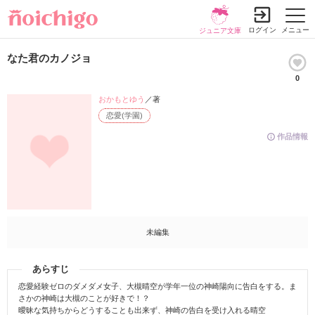
ログイン
メニュー
ジュニア文庫
なた君のカノジョ
0
おかもとゆう
／著
恋愛(学園)
作品情報
未編集
あらすじ
恋愛経験ゼロのダメダメ女子、大槻晴空が学年一位の神崎陽向に告白をする。ま
さかの神崎は大槻のことが好きで！？
曖昧な気持ちからどうすることも出来ず、神崎の告白を受け入れる晴空