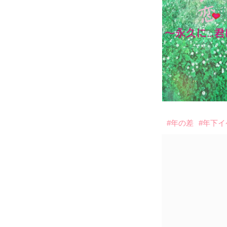
#年の差
#年下