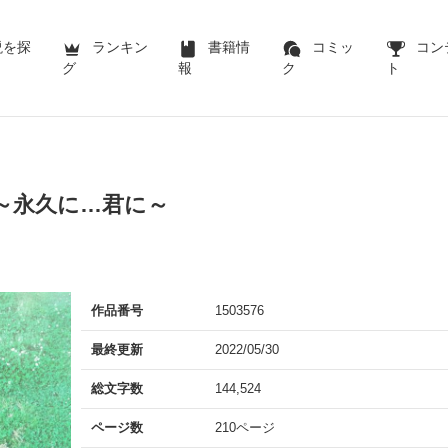
説を探
ランキン
書籍情
コミッ
コン
グ
報
ク
ト
～永久に…君に～
作品番号
1503576
最終更新
2022/05/30
総文字数
144,524
ページ数
210ページ