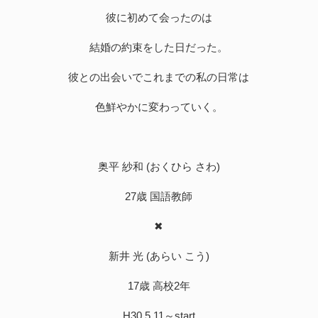
彼に初めて会ったのは
結婚の約束をした日だった。
彼との出会いでこれまでの私の日常は
色鮮やかに変わっていく。
奥平 紗和 (おくひら さわ)
27歳 国語教師
✖
新井 光 (あらい こう)
17歳 高校2年
H30.5.11～start