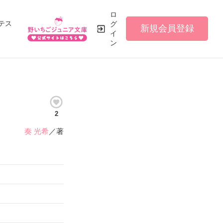
ロ
テス
グ
新規会員登録
イ
ン
2
奏 光希
／著