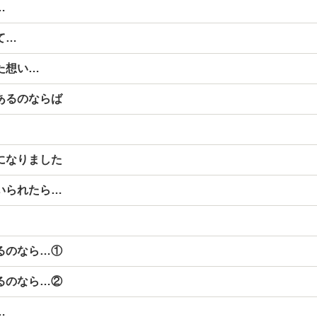
…
て…
た想い…
あるのならば
になりました
いられたら…
るのなら…①
るのなら…②
…