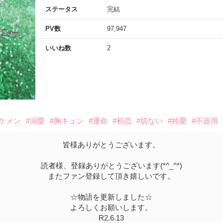
ステータス
完結
PV数
97,947
いいね数
2
イケメン
#溺愛
#胸キュン
#運命
#初恋
#切ない
#純愛
#不器用
皆様ありがとうございます。
読者様、登録ありがとうございます(*^_^*)
またファン登録して頂き嬉しいです。
☆物語を更新しました☆
よろしくお願いします。
R2.6.13