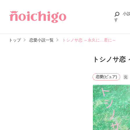
小
す
トップ
恋愛小説一覧
トシノサ恋 ～永久に…君に～
トシノサ恋 
恋愛(ピュア)
完