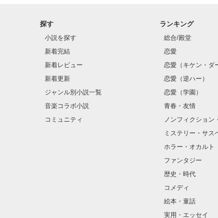
探す
ランキング
クラス替えをし
小説を探す
総合/殿堂
新着完結
恋愛
新着レビュー
恋愛（キケン・ダ
金髪に近い明る
新着更新
恋愛（逆ハー）
片耳には琥珀色
ジャンル別小説一覧
恋愛（学園）
音楽コラボ小説
青春・友情
ほとんど笑顔な
コミュニティ
ノンフィクション
ミステリー・サス
そんな性格と見
ホラー・オカルト
“不良”と避けら
ファンタジー
歴史・時代
コメディ
怖くて近づいて
絵本・童話
実用・エッセイ