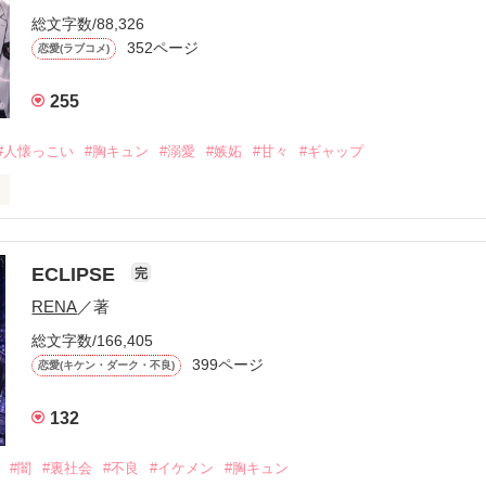
総文字数/88,326
352ページ
恋愛(ラブコメ)
255
#人懐っこい
#胸キュン
#溺愛
#嫉妬
#甘々
#ギャップ
ら、別れを選んだ。」

ECLIPSE
完
になるのが怖かった。

RENA
／著
学時代に大好きだった彼を自分から振った。

総文字数/166,405
ないと思っていたのに、

399ページ
恋愛(キケン・ダーク・不良)
再会した彼は、隣の学校で”王子様”と呼ばれる人気者になっていた。

132
冷たいのに

わらない笑顔を向けてくる。

#闇
#裏社会
#不良
#イケメン
#胸キュン