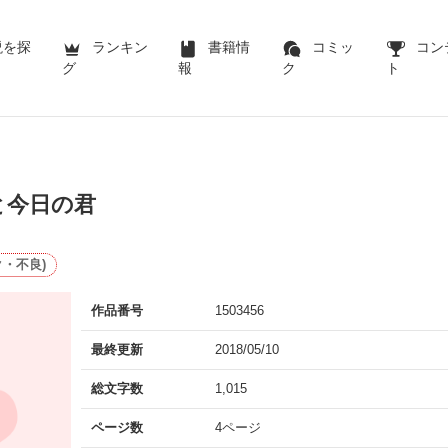
説を探
ランキン
書籍情
コミッ
コン
グ
報
ク
ト
と今日の君
・不良)
作品番号
1503456
最終更新
2018/05/10
総文字数
1,015
ページ数
4ページ