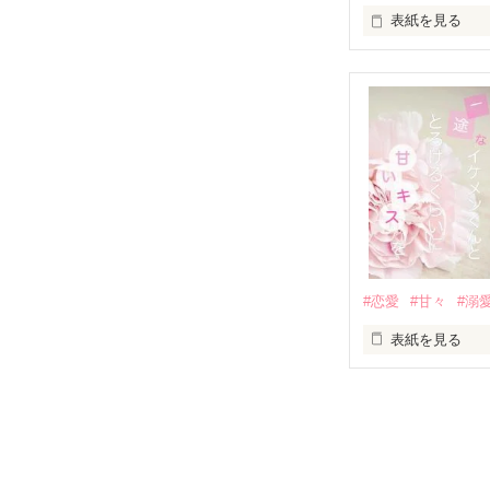
表紙を見る
「澪ちゃん。」

表紙画像はAIで
それは止まって
✨.ﾟ･*..☆.｡.:*✨.☆
人見知りだけど
冴木澪-SaekiMio
×

基本女子に冷た
#恋愛
#甘々
#溺
篠宮光-Shinomiya
表紙を見る
✨.ﾟ･*..☆.｡.:*✨.☆
そして光を巡っ
「瑠莉に一目惚
「貴方なんかに
再会した恋は、