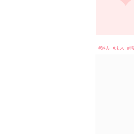
#過去
#未来
#