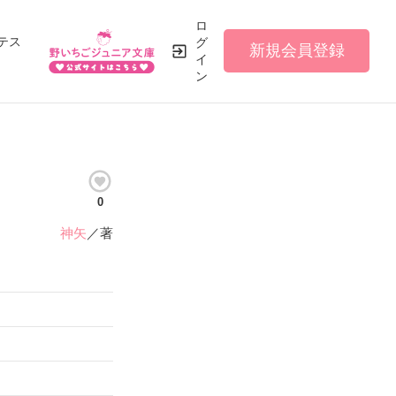
ロ
テス
グ
新規会員登録
イ
ン
0
神矢
／著