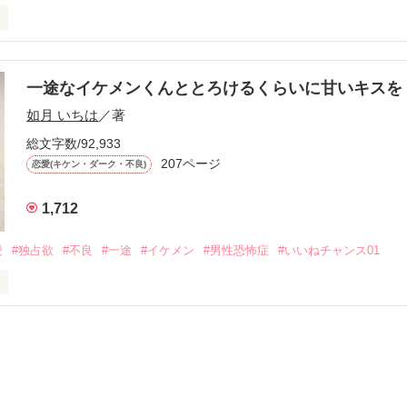
す
いた恋が再び動き始める合図──。

一途なイケメンくんととろけるくらいに甘いキス
作品を読む
.｡.:. *:ﾟ✨.ﾟ･*..☆.｡.:*✨

如月 いちは
／著
総文字数/92,933
優しい無自覚だけどモテる

207ページ


恋愛(キケン・ダーク・不良)
1,712
いのに澪にはわんこ男子になる

愛
#独占欲
#不良
#一途
#イケメン
#男性恐怖症
#いいねチャンス01
Hikaru

.｡.:. *:ﾟ✨.ﾟ･*..☆.｡.:*✨

てライバルも登場！？

れしたんだよ……悪いかよ」

光先輩は渡しませんから。」

ライバルの登場で大きく動き出す──。
