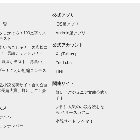
公式アプリ
一覧
iOS版アプリ
をしかけろ！100文字ミス
Android版アプリ
テスト
公式アカウント
野いちごビギナーズ応援コ
中・長編チャレンジ！～
X（Twitter）
の不気味なテスト、募集中。
YouTube
でゾッ！こわい短編コンテス
LINE
関連サイト
版小説投稿サイト合同企画
の長編大賞」野いちご！会
野いちごジュニア文庫公式サ
イト
女性に人気の小説を読むな
スメ
ら ベリーズカフェ
ナンバー
小説サイト ノベマ！
ックナンバー