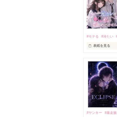
#モテる
#冷たい
表紙を見る
「好きだったか
モテる人を好き
だから私は、中
もう会うことは
高校生になって
他の女の子には
私にだけ昔と変
#ヤンキー
#暴走族