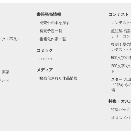
書籍発売情報
コンテスト
て隣の席になったのは────

発売中の本を探す
コンテスト
発売予定一覧
超短編で謎
テリーコン
ーク・不良）
書籍化作家一覧
い髪色

復刻！夏の
ンテスト～
コミック
のピアス

500文字
noicomi
んて見せたことがなくてぶっきらぼう

200文字
メディア
ト
・実話
映画化された作品情報
スターツ出
ペンス
「1話から
た目のせいで学校中のみんなから

場
れている天地くんだった。

作品を読む
特集・オス
特集バック
オススメバ
はいけない人だと思っていたのに
