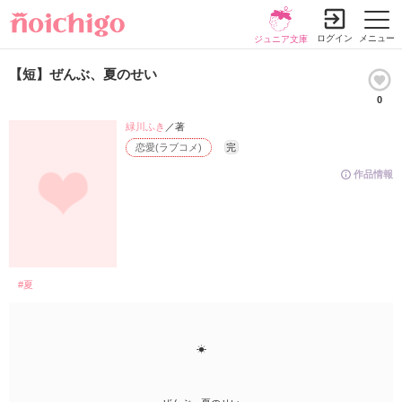
ログイン
メニュー
ジュニア文庫
【短】ぜんぶ、夏のせい
0
緑川ふき
／著
恋愛(ラブコメ)
完
作品情報
#夏
☀︎