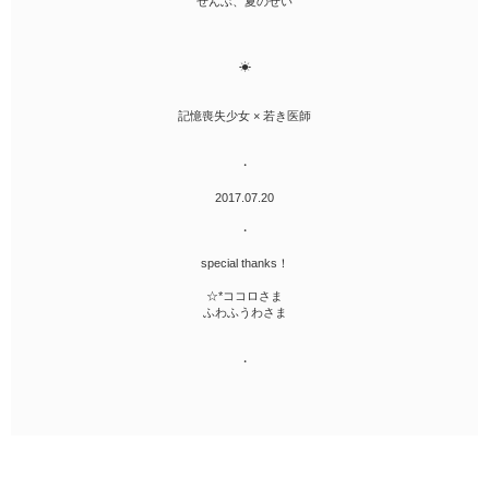
ぜんぶ、夏のせい
☀︎
記憶喪失少女 × 若き医師
・
2017.07.20
・
special thanks！
☆*ココロさま
ふわふうわさま
・