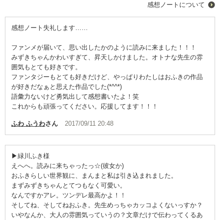
感想ノートについて
感想ノート失礼します……
ファンメが届いて、思い出したかのように読みに来ました！！！
みずきちゃんかわいすぎて、昇天しかけました。オトナな先生の雰
囲気もとても好きです。
ファンタジーもとても好きだけど、やっぱりわたしはおふきの作品
が好きだなぁと思えた作品でした(*^^*)
語彙力ないけど勇気出して感想書いたよ！笑
これからも頑張ってください。応援してます！！！
ふわ ふうわ
さん
2017/09/11 20:48
▶︎緑川ふき様
えへへ。読みに来ちゃったっ☆(彼女か)
おふきらしい世界観に、まんまと私は引き込まれました。
まずみずきちゃんとてつもなく可愛い。
なんですかアレ。ツンデレ最高かよ！！
そしてね、そしてねおふき。先生めっちゃカッコよくないっすか？
いやなんか、大人の雰囲気っていうの？文章だけで伝わってくるあ