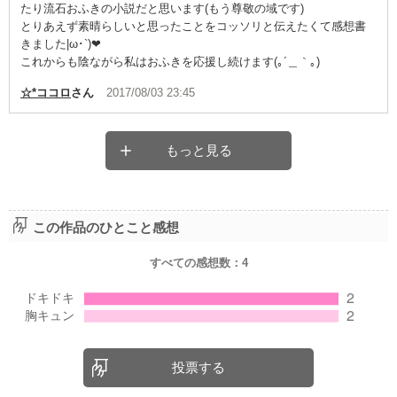
たり流石おふきの小説だと思います(もう尊敬の域です)
とりあえず素晴らしいと思ったことをコッソリと伝えたくて感想書
きました|ω･`)❤︎
これからも陰ながら私はおふきを応援し続けます(｡´＿｀｡)
☆*ココロ
さん
2017/08/03 23:45
もっと見る
この作品のひとこと感想
すべての感想数：
4
投票する