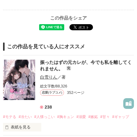
この作品をシェア
この作品を見ている人にオススメ
振ったはずの元カレが、今でも私を離してく
れません。
完
白雪りん
／著
総文字数/88,326
352ページ
恋愛(ラブコメ)
238
#モテる
#冷たい
#人懐っこい
#胸キュン
#溺愛
#嫉妬
#甘々
#ギャップ
表紙を見る