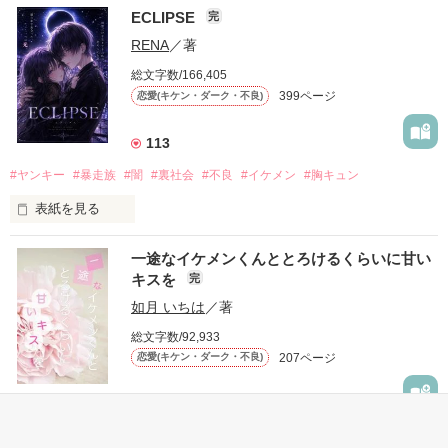
ECLIPSE
完
「好きだったから、別れを選んだ。」

RENA
／著
モテる人を好きになるのが怖かった。

総文字数/166,405
だから私は、中学時代に大好きだった彼を自分から振った。

399ページ
恋愛(キケン・ダーク・不良)
もう会うことはないと思っていたのに、

高校生になって再会した彼は、隣の学校で”王子様”と呼ばれる
113
人気者になっていた。

#ヤンキー
#暴走族
#闇
#裏社会
#不良
#イケメン
#胸キュン
表紙を見る
他の女の子には冷たいのに

私にだけ昔と変わらない笑顔を向けてくる。

表紙画像はAIです
一途なイケメンくんととろけるくらいに甘い
キスを
完
「澪ちゃん。」

如月 いちは
／著
作品を読む
それは止まっていた恋が再び動き始める合図──。

総文字数/92,933
207ページ
恋愛(キケン・ダーク・不良)
✨.ﾟ･*..☆.｡.:*✨.☆.｡.:. *:ﾟ✨.ﾟ･*..☆.｡.:*✨

1,706
人見知りだけど優しい無自覚だけどモテる

#恋愛
#甘々
#溺愛
#独占欲
#不良
#一途
#イケメン
#男性恐怖症
冴木澪-SaekiMio
