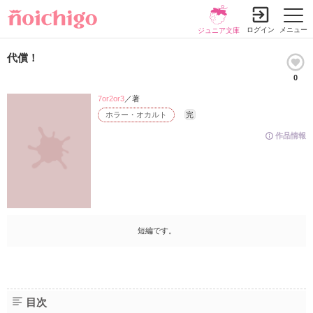
ログイン
メニュー
ジュニア文庫
代償！
0
7or2or3
／著
ホラー・オカルト
完
作品情報
短編です。
目次