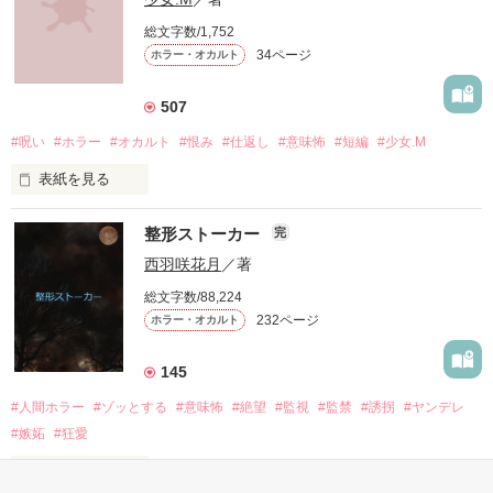
総文字数/1,752
34ページ
ホラー・オカルト
そんな告白をしてきたのは

507
寝てばかりのゆるいお隣さんだった。

#呪い
#ホラー
#オカルト
#恨み
#仕返し
#意味怖
#短編
#少女.M
表紙を見る
憎い。悔しい。見返したい。不幸になればいい。

整形ストーカー
完
●●●

西羽咲花月
／著
総文字数/88,224
232ページ
ホラー・オカルト
私をいじめたアイツ。

一般女子高生

私を裏切ったアイツ。

茜

145
─せん─

#人間ホラー
#ゾッとする
#意味怖
#絶望
#監視
#監禁
#誘拐
#ヤンデレ
私を騙したアイツ。

#嫉妬
#狂愛
私を弄んだアイツ。

×

表紙を見る
私を陥れたアイツ。
