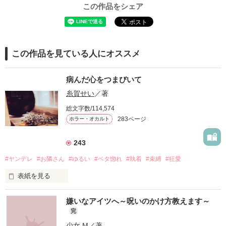
この作品をシェア
この作品を見ている人にオススメ
病んだ心をつまびいて
糸賀せい
／著
総文字数/114,574
283ページ
ホラー・オカルト
243
#ヤンデレ
#お隣さん
#ゆるい
#ベタ惚れ
#執着
#束縛
#狂愛
表紙を見る
『好きだから、監禁させてくれない？』

嫌いなアイツへ～呪いのかけ方教えます～
完
少女.M
／著