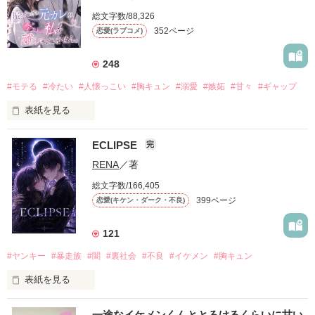
総文字数/88,326
352ページ
恋愛(ラブコメ)
248
#モテる
#冷たい
#人懐っこい
#胸キュン
#溺愛
#嫉妬
#甘々
#ギャップ
表紙を見る
ECLIPSE
完
「好きだったから、別れを選んだ。」

RENA
／著
モテる人を好きになるのが怖かった。

総文字数/166,405
だから私は、中学時代に大好きだった彼を自分から振った。

399ページ
恋愛(キケン・ダーク・不良)
もう会うことはないと思っていたのに、

高校生になって再会した彼は、隣の学校で”王子様”と呼ばれる
121
人気者になっていた。

#ヤンキー
#暴走族
#闇
#裏社会
#不良
#イケメン
#胸キュン
表紙を見る
他の女の子には冷たいのに

私にだけ昔と変わらない笑顔を向けてくる。

表紙画像はAIです
一途なイケメンくんととろけるくらいに甘い