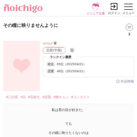
ログイン
メニュー
ジュニア文庫
その瞳に映りませんように
2
aona
／著
恋愛(学園)
完
ランクイン履歴
総合
65位（2015/04/21）
恋愛
46位（2015/04/21）
作品情報
#三白眼
#目
#高校生
#恋愛
#胸キュン
#コンタクト
私は君の目が好きだ。
でも
その瞳に映りたくないのは