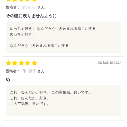
ユズキは自分の目にコンプレックスを抱いているが、ハシノはそ
投稿者：
ゆいか♡
さん
んなユズキの瞳が好き。
その瞳に映りませんように
二人はある一件から少しずつ距離を縮めていき、彼の視線を感じ
めっちゃ好き！ なんだろう引き込まれる感じがする
る度に、彼の瞳に映りたくないと思ってしまうハシノ。
めっちゃ好き！
それは、何故か、それは作品を読んで自分の瞳で見つけてほし
なんだろう引き込まれる感じがする
い、自分の心で感じてほしい。
友達、異性、様々な悩みを等身大で描かれていて、すごく共感で
きる作品だと思います！
2015/03/18 22:24
投稿者：
田中潔子
さん
読後は瞳に映りたくない理由も分かり爽快感、また２人から漂う
め
幸福感を味わえると思います。
オススメです、是非読んでみてください！
これ、なんだか、好き。 この空気感。良いです。
これ、なんだか、好き。
この空気感。良いです。