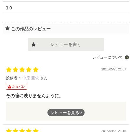
1.0
この作品のレビュー
レビューを書く
レビューについて
2015/05/25 21:07
投稿者：
中原 亜依
さん
ネタバレ
その瞳に映りませんように。
作品、読まさせて頂きました。
レビューを見る
見た目は格好良い部類、でも目立つタイプではないユズキに想い
を寄せている主人公・ハシノ。
2015/04/20 21:15