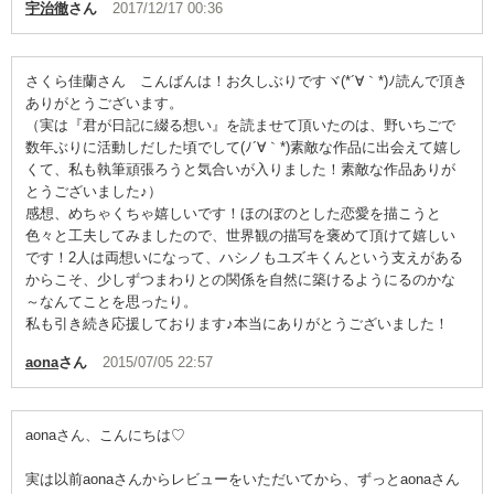
宇治徹
さん
2017/12/17 00:36
さくら佳蘭さん こんばんは！お久しぶりですヾ(*´∀｀*)ﾉ読んで頂き
ありがとうございます。
（実は『君が日記に綴る想い』を読ませて頂いたのは、野いちごで
数年ぶりに活動しだした頃でして(ﾉ´∀｀*)素敵な作品に出会えて嬉し
くて、私も執筆頑張ろうと気合いが入りました！素敵な作品ありが
とうございました♪）
感想、めちゃくちゃ嬉しいです！ほのぼのとした恋愛を描こうと
色々と工夫してみましたので、世界観の描写を褒めて頂けて嬉しい
です！2人は両想いになって、ハシノもユズキくんという支えがある
からこそ、少しずつまわりとの関係を自然に築けるようにるのかな
～なんてことを思ったり。
私も引き続き応援しております♪本当にありがとうございました！
aona
さん
2015/07/05 22:57
aonaさん、こんにちは♡
実は以前aonaさんからレビューをいただいてから、ずっとaonaさん