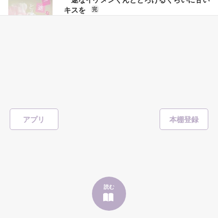
キスを
完
「澪ちゃん。」

如月 いちは
／著
作品を読む
それは止まっていた恋が再び動き始める合図──。

総文字数/92,933
207ページ
恋愛(キケン・ダーク・不良)
✨.ﾟ･*..☆.｡.:*✨.☆.｡.:. *:ﾟ✨.ﾟ･*..☆.｡.:*✨

1,709
人見知りだけど優しい無自覚だけどモテる

#恋愛
#甘々
#溺愛
#独占欲
#不良
#一途
#イケメン
#男性恐怖症
冴木澪-SaekiMio

#いいねチャンス01
×

表紙を見る
アプリ
基本女子に冷たいのに澪にはわんこ男子になる

篠宮光-ShinomiyaHikaru

「瑠莉に一目惚れしたんだよ……悪いかよ」

✨.ﾟ･*..☆.｡.:*✨.☆.｡.:. *:ﾟ✨.ﾟ･*..☆.｡.:*✨

そして光を巡ってライバルも登場！？

読む
「貴方なんかに光先輩は渡しませんから。」

クラス替えをして隣の席になったのは────
