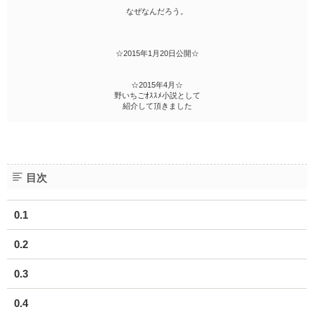
なぜなんだろう。
☆2015年1月20日公開☆
☆2015年4月☆
野いちごｵｽｽﾒ小説として
紹介して頂きました
目次
0.1
0.2
0.3
0.4