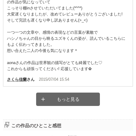
の作品が気になっていて
こっそり棚inさせていただいてました(*^^*)
大変遅くなりましたが、改めてレビューありがとうございました!
そして完読も遅くなり申し訳ありません(>_<)
一つ一つの文章や、感情の表現などの言葉が素敵で
ハシノちゃんの目から映るユズキくんの姿が、読んでいるこちらに
もよく伝わってきました。
想い合えた二人の今後も気になります＊
aonaさんの作品は世界観の描写がとても綺麗でした♡
これからも頑張ってください! 応援しています✿
さくら佳蘭
さん
2015/07/04 15:54
もっと見る
この作品のひとこと感想