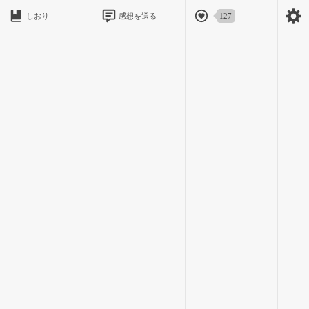
しおり
感想を送る
127
本当にこの世界にふたり切りなら、何も心配いらないのだが、
そんなことはない。
春成も三ノ宮も、
これからきっと、血眼になって叶多くんを捜すだろう。
ポケットから、一枚の紙を取り出した。