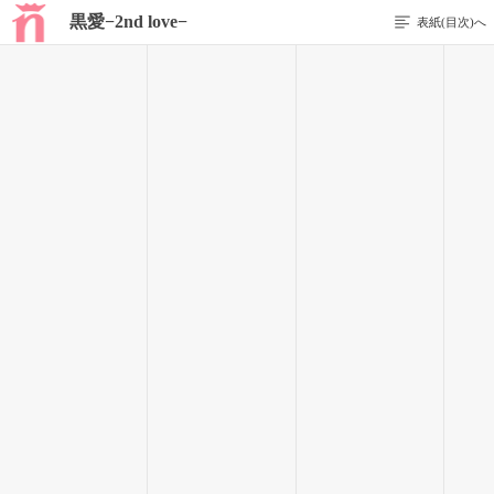
黒愛−2nd love−
表紙(目次)へ
296 / 311
もしかすると、この世界には、
私達ふたりしか、いないのではないか……
そんなことを考えてしまうくらいに、静かだった。